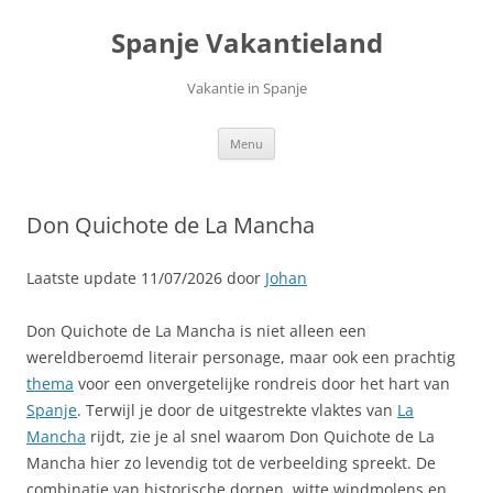
Ga
naar
Spanje Vakantieland
de
inhoud
Vakantie in Spanje
Menu
Don Quichote de La Mancha
Laatste update 11/07/2026 door
Johan
Don Quichote de La Mancha is niet alleen een
wereldberoemd literair personage, maar ook een prachtig
thema
voor een onvergetelijke rondreis door het hart van
Spanje
. Terwijl je door de uitgestrekte vlaktes van
La
Mancha
rijdt, zie je al snel waarom Don Quichote de La
Mancha hier zo levendig tot de verbeelding spreekt. De
combinatie van historische dorpen, witte windmolens en