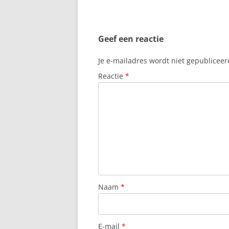
BLANCA
ANDALUSIË, A
Geef een reactie
SPANJE
Je e-mailadres wordt niet gepubliceer
ANDORRA
Reactie
*
ANTEQUERA
ANTIGUA
ARAFO
ARAGON
ARANJUEZ
Naam
*
ARESTUI
ARICO
E-mail
*