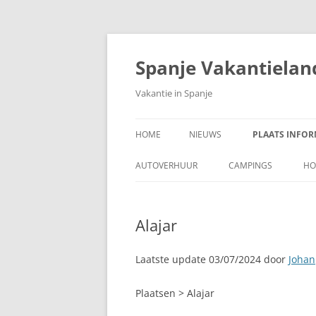
Ga
naar
de
Spanje Vakantielan
inhoud
Vakantie in Spanje
HOME
NIEUWS
PLAATS INFOR
A CORUÑA, PAR
AUTOVERHUUR
CAMPINGS
HO
ADRA, COSTA 
Alajar
AJUY, FUERTEV
ALAJAR
Laatste update 03/07/2024 door
Johan
ALBIR
Plaatsen > Alajar
ALCALÁ DE HE