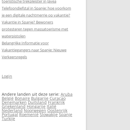
toeristische trekpleister in Jávea
Telefoondiefstal in Spanje: hoe voorkom
SCHRIJF MEE AAN
je een digitale nachtmerrie op vakantie?
SPANJEVAKANTIELAND.NL!
Vakantie in Spanje? Bewoners
protesteren tegen massa­toerisme met
VERASEC COOKIEVERKLARING
waterpistolen
Belangrijke Informatie voor
SITEMAP
Vakantiegangers naar Spanje: Nieuwe
AN
ZOEKEN
Verkeersregels
Login
5)
Andere landen uit deze serie:
Aruba
België
Bonaire
Bulgarije
Curaçao
Denemarken
Duitsland
Frankrijk
Griekenland
Hongarije
Italië
Nederland
Noorwegen
Oostenrijk
Portugal
Roemenië
Slowakije
Spanje
Turkije
AN