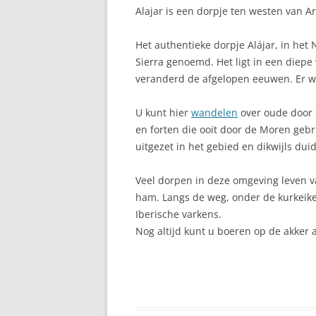
Alajar is een dorpje ten westen van 
ALCUDIA, MAL
Het authentieke dorpje Alájar, in het
ALEGRANZA
Sierra genoemd. Het ligt in een diepe 
veranderd de afgelopen eeuwen. Er w
ALHAMBRA TIJ
VAN GRANADA
U kunt hier
wandelen
over oude door
ALICANTE, CO
en forten die ooit door de Moren gebru
uitgezet in het gebied en dikwijls dui
ALMERÍA
Veel dorpen in deze omgeving leven 
ALMUÑÉCAR, 
ham. Langs de weg, onder de kurkeik
ALP, LA CERDA
Iberische varkens.
Nog altijd kunt u boeren op de akker 
ALPUJARRAS, S
NEVADA
ALTAFULLA, C
ALTEA: PAREL 