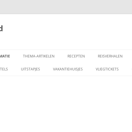
d
MATIE
THEMA-ARTIKELEN
RECEPTEN
REISVERHALEN
EL VAN GALICIË
AARDBEVING SPANJE
TAPAS RESTAURANTS IN
1906 VAN TOLEDO 
TELS
UITSTAPJES
VAKANTIEHUISJES
VLIEGTICKETS
NEDERLAND
GRANADA
DE ALMERIA
ALGEMENE INFORMATIE
AARDAPPELEN IN
1909 CASTILIË EN A
ENTRA: RUIGE KUST
AMBASSADE SPANJE
KNOFLOOKMAYONAISE
AMERICAN STAR, FUERTEVENTURA
ALBONDIGAS, SPAANSE
GEHAKTBALLETJES
AUTO
ALGEMEEN: DE SPAANSE KEUKEN
NARES
AUTO TOERTOCHT