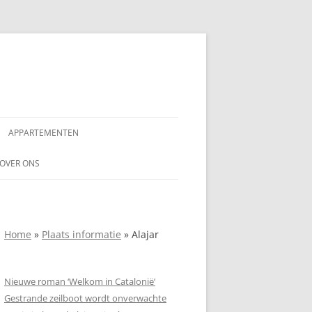
APPARTEMENTEN
NAAR
OVER ONS
AANSPRAKELIJKHEIDSVERKLARING
NDALUSIË
ADVERTEREN OP
Home
»
Plaats informatie
»
Alajar
SPANJEVAKANTIELAND.NL
COPYRIGHTVERKLARING SPANJE
Nieuwe roman ‘Welkom in Catalonië’
VAKANTIELAND
Gestrande zeilboot wordt onverwachte
PRIVACYVERKLARING