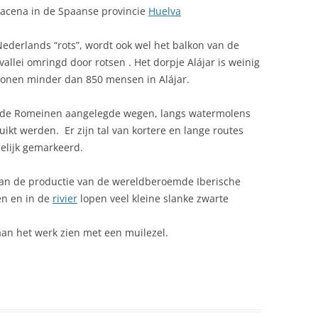
Aracena in de Spaanse provincie
FUERTEVENTURA
Huelva
ANANAS CAKE
LORCA
AUTOROUTES SPANJE
 Nederlands “rots”, wordt ook wel het balkon van de
ASPERGE-ARTISJOKSALADE
vallei omringd door rotsen . Het dorpje Alájar is weinig
BEROEMDE SPANJAARDEN
CALVO SOTELO 1926-2008
CHANPIGNONS A LA SEVILLA
onen minder dan 850 mensen in Alájar.
DLOOS ERFGOED
BESTUURLIJKE INDELING
CERVANTES
COCIDO DEL MONTAÑÉS
 de Romeinen aangelegde wegen, langs watermolens
STA BLANCA
BEVOLKING
COLUMBUS, DE ONTDEKKER V
ikt werden. Er zijn tal van kortere en lange routes
CREPS OP CATALAANSE WIJZE
AMERIKA
delijk gemarkeerd.
BIER IN SPANJE: CULTUUR EN
DRUIVENSALADE MET KAAS EN
SMAAK
EL GRECO EN HET SPIRITUELE
GAMBA’S
van de productie van de wereldberoemde Iberische
GRANADA
TOLEDO
en en in de
rivier
lopen veel kleine slanke zwarte
BURGEROORLOG SPAANSE (1936-
GAMBAS
NYA
1939)
FRANCISCO FRANCO (1939-197
aan het werk zien met een muilezel.
GAMBAS MET KNOFLOOK
TREEK IN DE SIERRA
CARNAVAL SPANJE
HERNÁN CORTÉS 1485-1547
GAZPACHO – KOUDE SOEP UIT
CAVA, BUBBELEND HART VAN
KONINGSHUIS
ANDALUSIË
OSTA DAURADA
CATALONIË
PICASSO EN HET ONTSTAAN V
GEHAKTBROOD
VAN DE COSTA