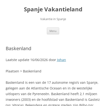
Ga
naar
Spanje Vakantieland
de
inhoud
Vakantie in Spanje
Menu
Baskenland
Laatste update 16/06/2026 door
Johan
Plaatsen > Baskenland
Baskenland is een van de 17 autonome regio’s van Spanje,
gelegen aan de Atlantische Oceaan en in de westelijke
uitlopers van de Pyreneeën. Baskenland heeft 2,1 miljoen
inwoners (2003) en de hoofdstad van Baskenland is Gasteiz
(sp: Vitoria). Bekendere en grotere steden zijn Bilbo (sp: