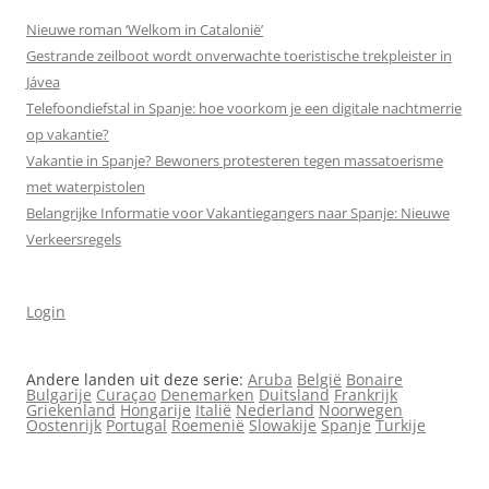
Nieuwe roman ‘Welkom in Catalonië’
Gestrande zeilboot wordt onverwachte toeristische trekpleister in
Jávea
Telefoondiefstal in Spanje: hoe voorkom je een digitale nachtmerrie
op vakantie?
Vakantie in Spanje? Bewoners protesteren tegen massa­toerisme
met waterpistolen
Belangrijke Informatie voor Vakantiegangers naar Spanje: Nieuwe
Verkeersregels
Login
Andere landen uit deze serie:
Aruba
België
Bonaire
Bulgarije
Curaçao
Denemarken
Duitsland
Frankrijk
Griekenland
Hongarije
Italië
Nederland
Noorwegen
Oostenrijk
Portugal
Roemenië
Slowakije
Spanje
Turkije