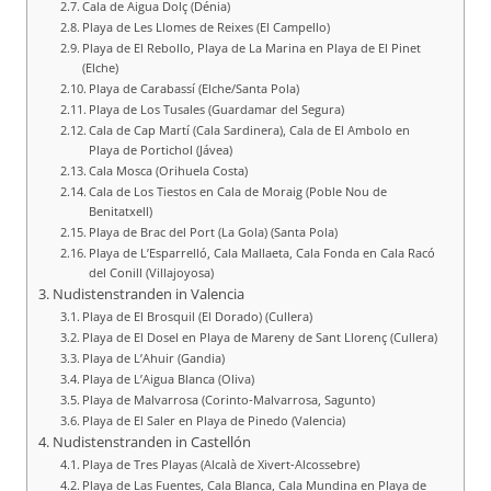
Cala de Aigua Dolç (Dénia)
Playa de Les Llomes de Reixes (El Campello)
Playa de El Rebollo, Playa de La Marina en Playa de El Pinet
(Elche)
Playa de Carabassí (Elche/Santa Pola)
Playa de Los Tusales (Guardamar del Segura)
Cala de Cap Martí (Cala Sardinera), Cala de El Ambolo en
Playa de Portichol (Jávea)
Cala Mosca (Orihuela Costa)
Cala de Los Tiestos en Cala de Moraig (Poble Nou de
Benitatxell)
Playa de Brac del Port (La Gola) (Santa Pola)
Playa de L’Esparrelló, Cala Mallaeta, Cala Fonda en Cala Racó
del Conill (Villajoyosa)
Nudistenstranden in Valencia
Playa de El Brosquil (El Dorado) (Cullera)
Playa de El Dosel en Playa de Mareny de Sant Llorenç (Cullera)
Playa de L’Ahuir (Gandia)
Playa de L’Aigua Blanca (Oliva)
Playa de Malvarrosa (Corinto‑Malvarrosa, Sagunto)
Playa de El Saler en Playa de Pinedo (Valencia)
Nudistenstranden in Castellón
Playa de Tres Playas (Alcalà de Xivert‑Alcossebre)
Playa de Las Fuentes, Cala Blanca, Cala Mundina en Playa de