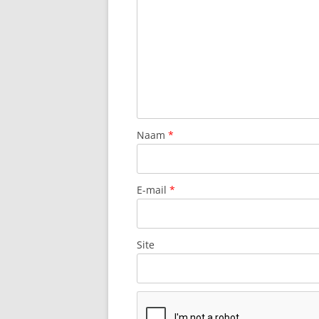
BRAVA
BENALMADENA
BENALMÁDENA 
DEL SOL
BENIDORM, CO
Naam
*
BENISSA
BETANCURIA
E-mail
*
BETANZOS, MI
IN GALICIË
Site
BILBAO, BISCA
BLANES, COST
BORREGUILES,