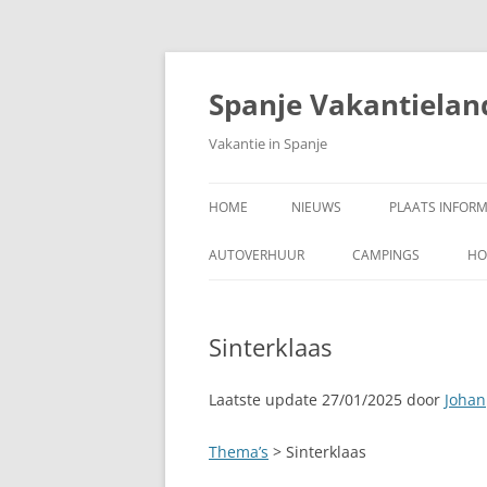
Ga
naar
de
Spanje Vakantielan
inhoud
Vakantie in Spanje
HOME
NIEUWS
PLAATS INFORM
A CORUÑA, PAR
AUTOVERHUUR
CAMPINGS
HO
ADRA, COSTA 
Sinterklaas
AJUY, FUERTEV
ALAJAR
Laatste update 27/01/2025 door
Johan
ALBIR
Thema’s
> Sinterklaas
ALCALÁ DE HE