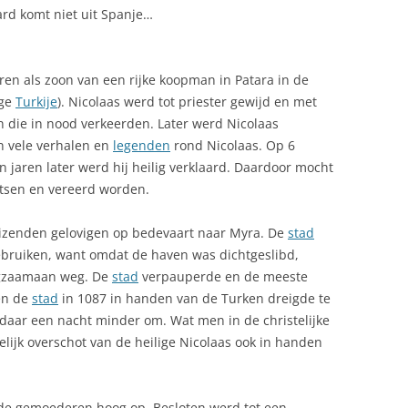
rd komt niet uit Spanje…
FUERTEVENTURA
ANANAS CAKE
LORCA
AUTOROUTES SPANJE
ASPERGE-ARTISJOKSALADE
en als zoon van een rijke koopman in Patara in de
BEROEMDE SPANJAARDEN
CALVO SOTELO 1926-2008
CHANPIGNONS A LA SEVILLA
ige
Turkije
). Nicolaas werd tot priester gewijd en met
DLOOS ERFGOED
en die in nood verkeerden. Later werd Nicolaas
BESTUURLIJKE INDELING
CERVANTES
COCIDO DEL MONTAÑÉS
en vele verhalen en
legenden
rond Nicolaas. Op 6
STA BLANCA
BEVOLKING
COLUMBUS, DE ONTDEKKER VA
n jaren later werd hij heilig verklaard. Daardoor mocht
CREPS OP CATALAANSE WIJZE
AMERIKA
atsen en vereerd worden.
BIER IN SPANJE: CULTUUR EN
DRUIVENSALADE MET KAAS EN
SMAAK
EL GRECO EN HET SPIRITUELE
GAMBA’S
uizenden gelovigen op bedevaart naar Myra. De
stad
GRANADA
TOLEDO
gebruiken, want omdat de haven was dichtgeslibd,
BURGEROORLOG SPAANSE (1936-
GAMBAS
NYA
ngzaamaan weg. De
stad
verpauperde en de meeste
1939)
FRANCISCO FRANCO (1939-1975)
en de
stad
in 1087 in handen van de Turken dreigde te
GAMBAS MET KNOFLOOK
TREEK IN DE SIERRA
CARNAVAL SPANJE
HERNÁN CORTÉS 1485-1547
 daar een nacht minder om. Wat men in de christelijke
GAZPACHO – KOUDE SOEP UIT
elijk overschot van de heilige Nicolaas ook in handen
CAVA, BUBBELEND HART VAN
KONINGSHUIS
ANDALUSIË
OSTA DAURADA
CATALONIË
PICASSO EN HET ONTSTAAN VA
GEHAKTBROOD
 de gemoederen hoog op. Besloten werd tot een
VAN DE COSTA