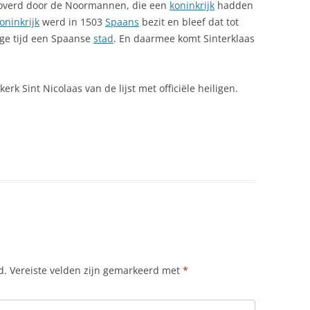
eroverd door de Noormannen, die een
koninkrijk
hadden
EN TOERISTISCH GEBRUIK
PAPRIKAROLLETJES MET
oninkrijk
werd in 1503
Spaans
bezit en bleef dat tot
ECONOMIE
GEITENKAAS
ONOME
nge tijd een Spaanse
stad
. En daarmee komt Sinterklaas
ELS ENFARINATS, FESTIVAL IN IBI
PAPRIKATAARTJE MET EEN
MOUSSE VAN BLOEMKOOL
rk Sint Nicolaas van de lijst met officiële heiligen.
EMIGREREN NAAR SPANJE
PILAV MET VARKENSVLEES EN
OSTA DEL SOL
ENERGIE IN SPANJE
PERZIK
Ë EN LEÓN
FAUNA IN SPANJE
RIJST UIT VALENCIA
SIË
FEESTDAGEN SPANJE IN ALLE
SAFFRAANRISOTTO MET
REGIO’S
GARNALEN
FIETSEN IN SPANJE: COMPLETE
ATALONIË
SPAANSE KNOFLOOKSOEP
GIDS
LOS CANARIOS
SPAANSE SALADE UIT
FLAMENGO
d.
Vereiste velden zijn gemarkeerd met
*
BASKENLAND
FLORA
SPAANSE STOOFSCHOTEL MET
OL AAN DE COSTA