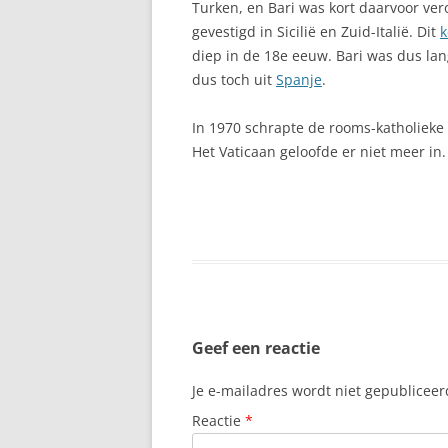
Turken, en Bari was kort daarvoor v
ARONA
gevestigd in Sicilië en Zuid-Italië. Dit
k
ASTURIË, AUT
diep in de 18e eeuw. Bari was dus la
GEMEENSCHAP
dus toch uit
Spanje
.
ATALAYITA
In 1970 schrapte de rooms-katholieke ke
Het Vaticaan geloofde er niet meer in.
AUTOROUTES C
AVILA, CASTILI
BAEZA, ANDALU
BALEAREN
BARCELONA, C
Geef een reactie
BARRANCO DE 
Je e-mailadres wordt niet gepubliceer
BASKENLAND
Reactie
*
BEGUR, STIJLV