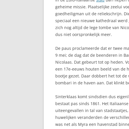
geheime missie. Plaatselijke zeelui 
BLANCA
goedheiligman uit de reliekschrijn. D
ANDALUSIË, A
speciaal een nieuwe kathedraal werd 
SPANJE
zich nog altijd de lege tombe van Nic
dus niet oorspronkelijk meer.
ANDORRA
De paus proclameerde dat er twee ma
ANTEQUERA
9 mei; de dag dat de beenderen in Ba
ANTIGUA
Nicolaas. Dat gebeurt tot op heden. V
een 17e-eeuws houten beeld van de h
ARAFO
bootje gezet. Daar dobbert het tot de
bombari in de haven aan. Dat klinkt 
ARAGON
Sinterklaas komt sindsdien dus eigenlij
ARANJUEZ
bestaat pas sinds 1861. Het Italiaanse
ARESTUI
uiteengevallen in tal van stadstaatjes,
huwelijken veranderden de verschille
ARICO
was net als Myra een havenstad binnen