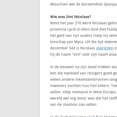
Misschien wel de beroemdste Spanjaa
ALCUDIA, MAL
Wie was Sint Nicolaas?
ALEGRANZA
Rond het jaar 270 werd Nicolaas gebor
provincie Lycië in klein Azië (het huid
ALHAMBRA TIJ
het geld van zijn ouders hielp hij vel
VAN GRANADA
bisschop van Myra. Uit die tijd dater
ALICANTE, CO
december 342 is Nicolaas
overleden
e
hij de naam “sint” voor zijn naam pla
ALMERÍA
In de eeuwen na zijn dood trokken d
ALMUÑÉCAR, 
kon die toevloed van reizigers goed 
ALP, LA CERDA
vielen andere inkomstenbronnen la
inwoners zochten hun heil elders. To
ALPUJARRAS, S
vallen, sliep niemand in West-Europa
NEVADA
wereld wel erg vond, was dat het stoff
van de moslims zou vallen.
ALTAFULLA, C
In de Zuid-Italiaanse
stad
Bari liepen
ALTEA: PAREL 