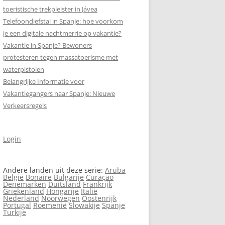
toeristische trekpleister in Jávea
Telefoondiefstal in Spanje: hoe voorkom
SCHRIJF MEE AAN
je een digitale nachtmerrie op vakantie?
SPANJEVAKANTIELAND.NL!
Vakantie in Spanje? Bewoners
VERASEC COOKIEVERKLARING
protesteren tegen massa­toerisme met
waterpistolen
SITEMAP
Belangrijke Informatie voor
N
Vakantiegangers naar Spanje: Nieuwe
ZOEKEN
Verkeersregels
Login
Andere landen uit deze serie:
Aruba
België
Bonaire
Bulgarije
Curaçao
Denemarken
Duitsland
Frankrijk
Griekenland
Hongarije
Italië
Nederland
Noorwegen
Oostenrijk
Portugal
Roemenië
Slowakije
Spanje
Turkije
N