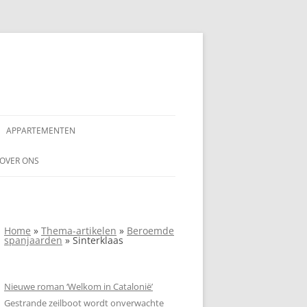
APPARTEMENTEN
AAR
OVER ONS
AANSPRAKELIJKHEIDSVERKLARING
NDALUSIË
ADVERTEREN OP
Home
»
Thema-artikelen
»
Beroemde
SPANJEVAKANTIELAND.NL
spanjaarden
»
Sinterklaas
COPYRIGHTVERKLARING SPANJE
VAKANTIELAND
Nieuwe roman ‘Welkom in Catalonië’
Gestrande zeilboot wordt onverwachte
PRIVACYVERKLARING