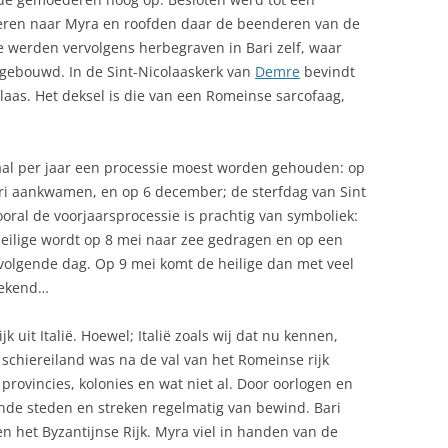
COSTA BLANCA, COSTA DEL SOL,
EEN GENIE
voeren naar Myra en roofden daar de beenderen van de
EEN RONDRIT
INKTVIS (CHIPIRONES) OP
ie werden vervolgens herbegraven in Bari zelf, waar
SALVADOR DALÍ
SPAANSE WIJZE
UTONOME REGIO IN
ANDALUSIË – MEERDAAGSE
gebouwd. In de Sint-Nicolaaskerk van
Demre
bevindt
CRIMINALITEIT SPANJE
RONDRIT
SINTERKLAAS
olaas. Het deksel is die van een Romeinse sarcofaag,
INKTVIS, GEGRILD
CULTUURVERSCHILLEN SPANJE
ANDALUSIË – OLIJFMOLENS
NEDERLAND
KALFSSTOOFPOT MET AMANDEL-
SHERRYSAUS
al per jaar een processie moest worden gehouden: op
DELFSTOFFEN IN SPANJE VOOR
ri aankwamen, en op 6 december; de sterfdag van Sint
REIZIGERS
KIP IN KNOFLOOKSAUS
ooral de voorjaarsprocessie is prachtig van symboliek:
eilige wordt op 8 mei naar zee gedragen en op een
DON QUICHOTE DE LA MANCHA
KIP MET KRUIDEN
 volgende dag. Op 9 mei komt de heilige dan met veel
DOP AVELLANA DE REUS:
MANGOTORENTJE MET
bekend…
CATALAANSE HAZELNOTEN
GEITENKAAS
k uit Italië. Hoewel; Italië zoals wij dat nu kennen,
DOUANE
OLIJVEN, GEKRUIDE WARME
 schiereiland was na de val van het Romeinse rijk
 provincies, kolonies en wat niet al. Door oorlogen en
DRANK, TYPISCH SPAANS
PAELLA
nde steden en streken regelmatig van bewind. Bari
 het Byzantijnse Rijk. Myra viel in handen van de
DRONES IN SPANJE: WETGEVING
PAELLA 2