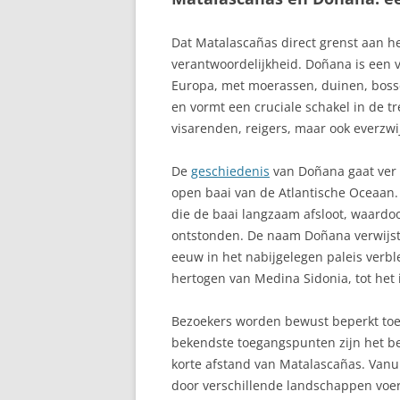
BRAVA
Dat Matalascañas direct grenst aan h
BENALMADENA
verantwoordelijkheid. Doñana is een 
Europa, met moerassen, duinen, boss
BENALMÁDENA 
en vormt een cruciale schakel in de tr
DEL SOL
visarenden, reigers, maar ook everzw
BENIDORM, CO
De
geschiedenis
van Doñana gaat ver 
BENISSA
open baai van de Atlantische Oceaan.
die de baai langzaam afsloot, waardo
BETANCURIA
ontstonden. De naam Doñana verwijst 
eeuw in het nabijgelegen paleis verb
BETANZOS, MI
hertogen van Medina Sidonia, tot het 
IN GALICIË
BILBAO, BISCA
Bezoekers worden bewust beperkt toe
bekendste toegangspunten zijn het b
BLANES, COST
korte afstand van Matalascañas. Vanui
door verschillende landschappen voe
BORREGUILES,