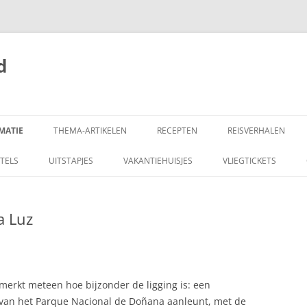
d
MATIE
THEMA-ARTIKELEN
RECEPTEN
REISVERHALEN
EL VAN GALICIË
AARDBEVING SPANJE
TAPAS RESTAURANTS IN
1906 VAN TOLEDO 
TELS
UITSTAPJES
VAKANTIEHUISJES
VLIEGTICKETS
NEDERLAND
GRANADA
DE ALMERIA
ALGEMENE INFORMATIE
AARDAPPELEN IN
1909 CASTILIË EN A
a Luz
ENTRA: RUIGE KUST
AMBASSADE SPANJE
KNOFLOOKMAYONAISE
AMERICAN STAR, FUERTEVENTURA
ALBONDIGAS, SPAANSE
GEHAKTBALLETJES
AUTO
 merkt meteen hoe bijzonder de ligging is: een
ALGEMEEN: DE SPAANSE KEUKEN
d van het Parque Nacional de Doñana aanleunt, met de
NARES
AUTO TOERTOCHT