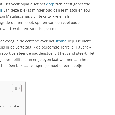
. Het voelt bijna alsof het
FUERTEVENTURA
dorp
zich heeft genesteld
ANANAS CAKE
LORCA
is
van deze plek is minder oud dan je misschien zou
AUTOROUTES SPANJE
gon Matalascañas zich te ontwikkelen als
ASPERGE-ARTISJOKSALADE
angs de duinen loopt, sporen van een veel ouder
BEROEMDE SPANJAARDEN
CALVO SOTELO 1926-2008
CHANPIGNONS A LA SEVILLA
r wind, water en zand is gevormd.
DLOOS ERFGOED
BESTUURLIJKE INDELING
CERVANTES
COCIDO DEL MONTAÑÉS
hier vroeg in de ochtend over het
strand
liep. De lucht
STA BLANCA
BEVOLKING
COLUMBUS, DE ONTDEKKER V
gens in de verte zag ik de beroemde Torre la Higuera –
CREPS OP CATALAANSE WIJZE
AMERIKA
 soort versteende paddenstoel uit het zand steekt. Het
BIER IN SPANJE: CULTUUR EN
DRUIVENSALADE MET KAAS EN
s je even blijft staan en je ogen laat wennen aan het
SMAAK
EL GRECO EN HET SPIRITUELE
GAMBA’S
ch in één blik laat vangen; je moet er een beetje
GRANADA
TOLEDO
BURGEROORLOG SPAANSE (1936-
GAMBAS
NYA
1939)
FRANCISCO FRANCO (1939-197
GAMBAS MET KNOFLOOK
TREEK IN DE SIERRA
CARNAVAL SPANJE
HERNÁN CORTÉS 1485-1547
GAZPACHO – KOUDE SOEP UIT
CAVA, BUBBELEND HART VAN
KONINGSHUIS
ANDALUSIË
OSTA DAURADA
e combinatie
CATALONIË
PICASSO EN HET ONTSTAAN V
GEHAKTBROOD
VAN DE COSTA