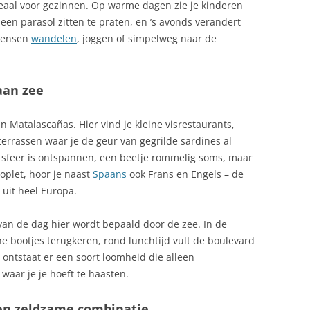
– ideaal voor gezinnen. Op warme dagen zie je kinderen
EN TOERISTISCH GEBRUIK
PAPRIKAROLLETJES MET
een parasol zitten te praten, en ’s avonds verandert
ECONOMIE
GEITENKAAS
ONOME
 mensen
wandelen
, joggen of simpelweg naar de
ELS ENFARINATS, FESTIVAL IN IBI
PAPRIKATAARTJE MET EEN
MOUSSE VAN BLOEMKOOL
aan zee
EMIGREREN NAAR SPANJE
PILAV MET VARKENSVLEES EN
OSTA DEL SOL
ENERGIE IN SPANJE
n Matalascañas. Hier vind je kleine visrestaurants,
PERZIK
Ë EN LEÓN
en terrassen waar je de geur van gegrilde sardines al
FAUNA IN SPANJE
RIJST UIT VALENCIA
e sfeer is ontspannen, een beetje rommelig soms, maar
SIË
 oplet, hoor je naast
Spaans
ook Frans en Engels – de
FEESTDAGEN SPANJE IN ALLE
SAFFRAANRISOTTO MET
 uit heel Europa.
REGIO’S
GARNALEN
FIETSEN IN SPANJE: COMPLETE
ATALONIË
 van de dag hier wordt bepaald door de zee. In de
SPAANSE KNOFLOOKSOEP
GIDS
ne bootjes terugkeren, rond lunchtijd vult de boulevard
LOS CANARIOS
SPAANSE SALADE UIT
ontstaat er een soort loomheid die alleen
FLAMENGO
BASKENLAND
waar je je hoeft te haasten.
FLORA
SPAANSE STOOFSCHOTEL MET
en zeldzame combinatie
OL AAN DE COSTA