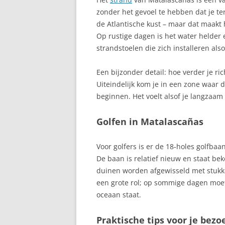
zonder het gevoel te hebben dat je ter
CALELLA, COS
de Atlantische kust – maar dat maakt h
Op rustige dagen is het water helder 
CALETA DE FUS
strandstoelen die zich installeren also
FUERTEVENTU
Een bijzonder detail: hoe verder je ric
CALPE, COSTA
Uiteindelijk kom je in een zone waar
CAMBRILS, CO
beginnen. Het voelt alsof je langzaa
CANARISCHE E
Golfen in Matalascañas
VEELZIJDIGE A
Voor golfers is er de 18‑holes golfba
CANDELARIA
De baan is relatief nieuw en staat bek
CANTABRIË, A
duinen worden afgewisseld met stukk
SPANJE
een grote rol; op sommige dagen moet 
oceaan staat.
CARMONA, SEV
Praktische tips voor je bez
CARTAGENA – 