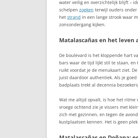
water veilig en overzichtelijk blijft 
ARONA
schelpen
zoeken
terwijl ouders onder 
ASTURIË, AUT
het
strand
in een lange strook waar
GEMEENSCHAP
zonsondergang kijken.
ATALAYITA
Matalascañas en het leven 
AUTOROUTES C
De boulevard is het kloppende hart va
AVILA, CASTILI
bars waar de tijd lijkt stil te staan, 
ruikt voordat je de menukaart ziet. D
BAEZA, ANDALU
juist daardoor authentiek. Als je goed
badplaats trekt al decennia bezoekers
BALEAREN
BARCELONA, C
Wat me altijd opvalt, is hoe het ritme
vroege ochtend zie je vissers met klei
BARRANCO DE 
zich met gezinnen, en tegen de avond 
kustplaatsen kennen. Het is geen plek 
BASKENLAND
Matalascañas en Doñana: e
BEGUR, STIJLV