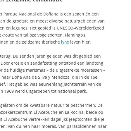
HAMLAPPEN
FOOI GEVEN IN SPANJE
et Parque Nacional de Doñana is een zegen én een
TAPAS ONTDEKKEN IN SPANJE
FUERTEVENTURA CARNAVAL
van de grootste en meest diverse natuurgebieden van
TAPAS: BANDERILLAS
en en lagunes. Het gebied is UNESCO‑Werelderfgoed
FUERTEVENTURA VLIEGVELD
COSTA, COSTA
ekroute van talloze vogelsoorten. Flamingo’s,
TAPAS: GEMARINEERD
GELDZAKEN IN SPANJE
ijnen en de zeldzame Iberische
lynx
leven hier.
VARKENSVLEES, PRUEBA DE
STA BLANCA
CERDO
GEOGRAFIE
terug. Duizenden jaren geleden was dit gebied een
 Door erosie en zandafzetting ontstond een landtong
TAPAZ, ASPERGES IN PROSCIUTTO
GESCHIEDENIS
or de huidige marismas – de uitgestrekte moerassen –
TOMAAT-PAPRIKASAUS
naar Doña Ana de Silva y Mendoza, die in de 16e
GEZONDHEID OP VAKANTIE IN
leef. Het gebied was eeuwenlang jachtterrein van de
SPANJE
DDELEEUWSE STAD
TORTILLA ESPAÑOLA
in 1969 werd uitgeroepen tot nationaal park.
GODSDIENST SPANJE
VALENCIAANSE PRODUCTEN
Y
gelaten om de kwetsbare natuur te beschermen. De
GOLFRESORTS IN SPANJE
ezoekerscentrum El Acebuche en La Rocina, beide op
VISBOUILLON OP SPAANSE WIJZE
A BRAVA
t El Acebuche vertrekken dagelijks jeeptochten die je
GOYA
WORTEL MET SALAMI EN
ren: van duinen naar moeras, van parasoldennen naar
 SIERRA NEVADA
ROZIJNEN