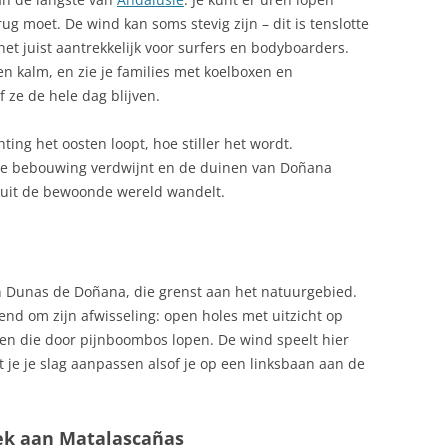
KRANTEN IN SPANJE
ug moet. De wind kan soms stevig zijn – dit is tenslotte
TA DEL MARESME
et juist aantrekkelijk voor surfers en bodyboarders.
KUNST
en kalm, en zie je families met koelboxen en
TE,
f ze de hele dag blijven.
LANDELIJKE OV‑PAS VOOR TREIN
RA
EN BUS
hting het oosten loopt, hoe stiller het wordt.
 BLANCA
 de bebouwing verdwijnt en de duinen van Doñana
LEGENDEN EN ROMANCES UIT
STA DORADA
m uit de bewoonde wereld wandelt.
SPANJE
ILANDEN:
LEGENDEN EN ROMANCES VAN
RCHIPEL
SPANJE
an Dunas de Doñana, die grenst aan het natuurgebied.
LEGENDEN EN ROMANCES VAN
end om zijn afwisseling: open holes met uitzicht op
SPANJE II
UTONOME REGIO IN
en die door pijnboombos lopen. De wind speelt hier
je je slag aanpassen alsof je op een linksbaan aan de
LEGENDEN EN ROMANCES VAN
SPANJE III
ILLA
LPG AUTOGAS
oek aan Matalascañas
PAREL VAN DE