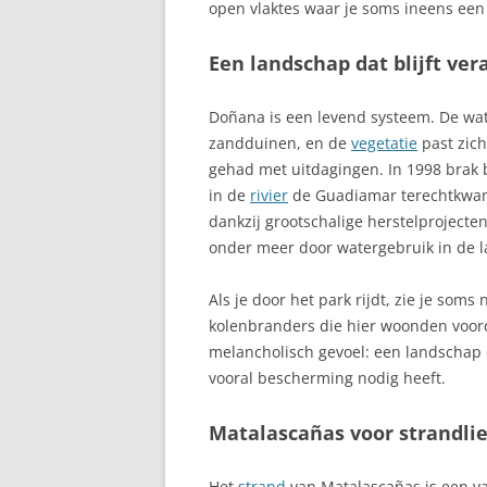
open vlaktes waar je soms ineens een 
BRENA BAJA, L
Een landschap dat blijft ve
ONTDEKKEN
BUENAVISTA
Doñana is een levend systeem. De wat
zandduinen, en de
vegetatie
past zich
BUÑOL
gehad met uitdagingen. In 1998 brak b
CA’N PICAFORT
in de
rivier
de Guadiamar terechtkwam.
dankzij grootschalige herstelprojecten
CACERES
onder meer door watergebruik in de 
CADAQUES, CO
Als je door het park rijdt, zie je som
NATUUR, KUNS
kolenbranders die hier woonden voord
melancholisch gevoel: een landschap
CÁDIZ
vooral bescherming nodig heeft.
CALA D’OR, M
Matalascañas voor strandli
CALA DE MIJAS
Het
strand
van Matalascañas is een v
CALA LLONGA S