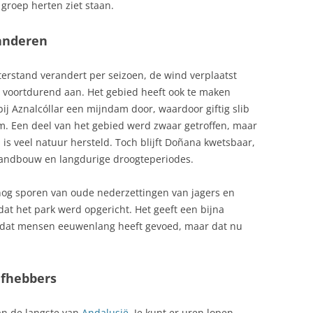
GRIEP, SPAANSE
groep herten ziet staan.
A PALMA
ZALM OP SPAANSE WIJZE
HENGELSPORT SPANJE: ENORME
randeren
VARIATIE
ZARZUELA DE PESCADO
erstand verandert per seizoen, de wind verplaatst
HUIS KOPEN IN SPANJE
ZARZUELA, RIJKE SPAANSE
 voortdurend aan. Het gebied heeft ook te maken
STOOFSCHOTEL
HUISDIER MEE NAAR SPANJE
ij Aznalcóllar een mijndam door, waardoor giftig slib
 Een deel van het gebied werd zwaar getroffen, maar
JUAN SEBASTIAN DE ELCANO, HET
 is veel natuur hersteld. Toch blijft Doñana kwetsbaar,
GROOTSTE SPAANSE TALL SHIP
landbouw en langdurige droogteperiodes.
KAMER VAN KOOPHANDEL SPANJE
STA BRAVA:
s nog sporen van oude nederzettingen van jagers en
(KVK SPANJE)
T, STRANDEN
at het park werd opgericht. Het geeft een bijna
KERST IN SPANJE: TRADITIES,
 dat mensen eeuwenlang heeft gevoed, maar dat nu
FEESTEN EN LEKKERNIJEN
ALLORCA
KLIMAAT SPANJE
efhebbers
, COSTA DEL SOL
KRAANWATER IN SPANJE
an de langste van
Andalusië
. Je kunt er uren lopen
TRAND, IBIZA