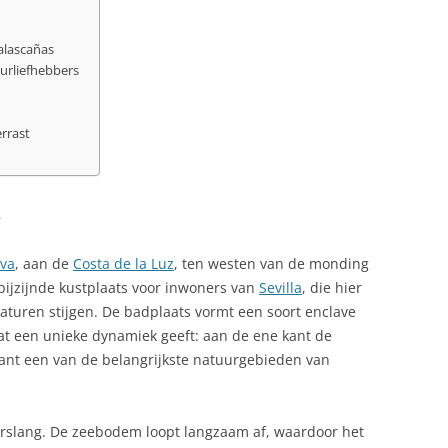
COSTA BLANCA, COSTA DEL SOL,
EEN GENIE
EEN RONDRIT
INKTVIS (CHIPIRONES) OP
SALVADOR DALÍ
alascañas
SPAANSE WIJZE
UTONOME REGIO IN
ANDALUSIË – MEERDAAGSE
urliefhebbers
CRIMINALITEIT SPANJE
RONDRIT
SINTERKLAAS
INKTVIS, GEGRILD
CULTUURVERSCHILLEN SPANJE
ANDALUSIË – OLIJFMOLENS
rrast
NEDERLAND
KALFSSTOOFPOT MET AMANDEL-
SHERRYSAUS
DELFSTOFFEN IN SPANJE VOOR
REIZIGERS
KIP IN KNOFLOOKSAUS
s
DON QUICHOTE DE LA MANCHA
KIP MET KRUIDEN
va
, aan de
Costa de la Luz
, ten westen van de monding
DOP AVELLANA DE REUS:
MANGOTORENTJE MET
tbijzijnde kustplaats voor inwoners van
Sevilla
, die hier
CATALAANSE HAZELNOTEN
GEITENKAAS
aturen stijgen. De badplaats vormt een soort enclave
t een unieke dynamiek geeft: aan de ene kant de
DOUANE
OLIJVEN, GEKRUIDE WARME
ant een van de belangrijkste natuurgebieden van
DRANK, TYPISCH SPAANS
PAELLA
erslang. De zeebodem loopt langzaam af, waardoor het
DRONES IN SPANJE: WETGEVING
PAELLA 2