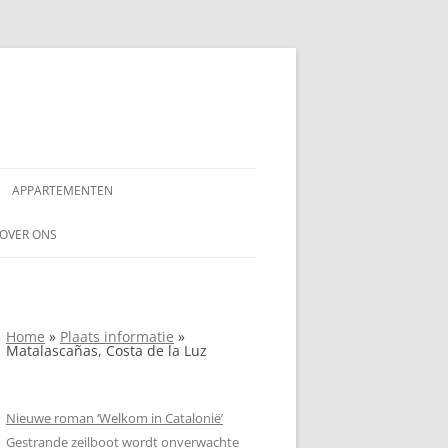
APPARTEMENTEN
NAAR
OVER ONS
AANSPRAKELIJKHEIDSVERKLARING
NDALUSIË
ADVERTEREN OP
Home
»
Plaats informatie
»
SPANJEVAKANTIELAND.NL
Matalascañas, Costa de la Luz
COPYRIGHTVERKLARING SPANJE
VAKANTIELAND
Nieuwe roman ‘Welkom in Catalonië’
Gestrande zeilboot wordt onverwachte
PRIVACYVERKLARING