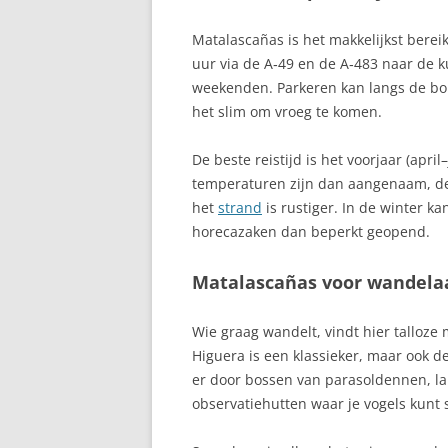
COSTA CÁLIDA
Matalascañas is het makkelijkst bere
CASTILIË-LA 
uur via de A‑49 en de A‑483 naar de ku
weekenden. Parkeren kan langs de bou
CATALONIË (RE
het slim om vroeg te komen.
CAZORLA SPAN
De beste reistijd is het voorjaar (apri
CEUTA – NOOR
temperaturen zijn dan aangenaam, de n
SPAANSE ENCL
het
strand
is rustiger. In de winter ka
horecazaken dan beperkt geopend.
CIUDAD REAL –
MANCHA
Matalascañas voor wandelaa
COFETE, VILLA
Wie graag wandelt, vindt hier talloze 
CÓRDOBA
Higuera is een klassieker, maar ook d
er door bossen van parasoldennen, l
CORRALEJO
observatiehutten waar je vogels kunt 
COSTA ADEJE