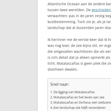
Atlantische Oceaan aan de andere kant
ALCUDIA, MAL
tussen twee werelden. De
geschieden
verwachten; pas in de jaren zestig be
ALEGRANZA
kustbestemming. Toch zie je, als je l
landschap dat al duizenden jaren doo
ALHAMBRA TIJ
VAN GRANADA
Ik herinner me de eerste keer dat ik 
ALICANTE, CO
was nog koel, de zee bijna stil, en er
die omgevallen wachttoren die als een
ALMERÍA
is zo’n detail dat je alleen opmerkt al
licht. Matalascañas is geen plek die zi
ALMUÑÉCAR, 
doorheen dwalen.
ALP, LA CERDA
Snel naar:
ALPUJARRAS, S
NEVADA
De ligging van Matalascañas
Matalascañas en het leven aan zee
ALTAFULLA, C
Matalascañas en Doñana: een zeldzam
Een landschap dat blijft veranderen
ALTEA: PAREL 