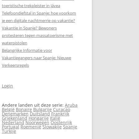
toeristische trekpleister in Jávea
Telefoondiefstal in Spanje: hoe voorkom
SCHRIJF MEE AAN
je een digitale nachtmerrie op vakantie?
SPANJEVAKANTIELAND.NL!
Vakantie in Spanje? Bewoners
VERASEC COOKIEVERKLARING
protesteren tegen massa­toerisme met
waterpistolen
SITEMAP
Belangrijke Informatie voor
AN
Vakantiegangers naar Spanje: Nieuwe
ZOEKEN
Verkeersregels
Login
5)
Andere landen uit deze serie:
Aruba
België
Bonaire
Bulgarije
Curaçao
Denemarken
Duitsland
Frankrijk
Griekenland
Hongarije
Italië
Nederland
Noorwegen
Oostenrijk
Portugal
Roemenië
Slowakije
Spanje
Turkije
AN