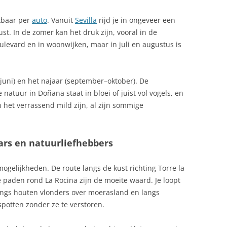
MARKTEN IN SPANJE: PROEVEN EN
ikbaar per
auto
. Vanuit
Sevilla
rijd je in ongeveer een
KOPEN
MANCHA
st. In de zomer kan het druk zijn, vooral in de
MEDIA IN SPANJE VANDAAG
levard en in woonwijken, maar in juli en augustus is
GIO)
MIDDELEN VAN BESTAAN
JE
l–juni) en het najaar (september–oktober). De
MILIEUSTICKER SPANJE
D‑AFRIKA’S
atuur in Doñana staat in bloei of juist vol vogels, en
AVE
n het verrassend mild zijn, al zijn sommige
MOOISTE PLEKKEN IN SPANJE
 HART VAN LA
NATURISME SPANJE
rs en natuurliefhebbers
NUDISME IN SPANJE, COMPLETE
NUDISTENSTRANDEN IN
 WINTER
GIDS
ANDALUSIË
mogelijkheden. De route langs de kust richting Torre la
e paden rond La Rocina zijn de moeite waard. Je loopt
OLIJVEN UIT SPANJE
NUDISTENSTRANDEN IN ASTUR
angs houten vlonders over moerasland en langs
ONDERWIJS IN SPANJE
NUDISTENSTRANDEN IN
spotten zonder ze te verstoren.
CANTABRIA
OPENBAAR VERVOER IN SPANJE: