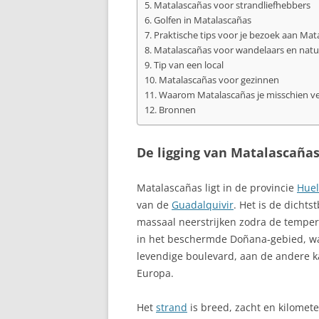
Matalascañas voor strandliefhebbers
BLANCA
Golfen in Matalascañas
Praktische tips voor je bezoek aan Mat
ANDALUSIË, A
Matalascañas voor wandelaars en natu
SPANJE
Tip van een local
Matalascañas voor gezinnen
ANDORRA
Waarom Matalascañas je misschien ve
Bronnen
ANTEQUERA
De ligging van Matalascaña
ANTIGUA
ARAFO
Matalascañas ligt in de provincie
Huel
van de
Guadalquivir
. Het is de dichts
ARAGON
massaal neerstrijken zodra de temper
in het beschermde Doñana‑gebied, wa
ARANJUEZ
levendige boulevard, aan de andere k
ARESTUI
Europa.
ARICO
Het
strand
is breed, zacht en kilomet