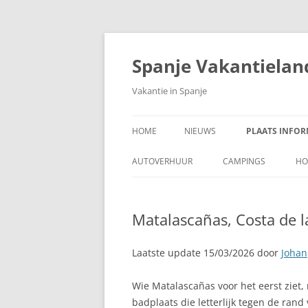
Ga
naar
de
Spanje Vakantielan
inhoud
Vakantie in Spanje
HOME
NIEUWS
PLAATS INFOR
A CORUÑA, PAR
AUTOVERHUUR
CAMPINGS
HO
ADRA, COSTA 
Matalascañas, Costa de l
AJUY, FUERTEV
ALAJAR
Laatste update 15/03/2026 door
Johan
ALBIR
Wie Matalascañas voor het eerst ziet,
badplaats die letterlijk tegen de ran
ALCALÁ DE HE