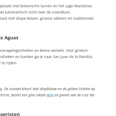
GRIEP, SPAANSE
tplaats met botanische tuinen en het Lago Martiánez.
A PALMA
ZALM OP SPAANSE WIJZE
HENGELSPORT SPANJE: ENORME
et panoramisch zicht over de noordkust.
VARIATIE
ied met diepe kloven, groene valleien en traditionele
ZARZUELA DE PESCADO
HUIS KOPEN IN SPANJE
ZARZUELA, RIJKE SPAANSE
as Aguas
STOOFSCHOTEL
HUISDIER MEE NAAR SPANJE
JUAN SEBASTIAN DE ELCANO, HET
 horecagelegenheden en kleine winkels. Voor grotere
GROOTSTE SPAANSE TALL SHIP
otheken en banken ga je naar San Juan de la Rambla.
 te rijden.
KAMER VAN KOOPHANDEL SPANJE
STA BRAVA:
(KVK SPANJE)
T, STRANDEN
KERST IN SPANJE: TRADITIES,
. De oceaan kleurt dan diepblauw en de golven lichten op
FEESTEN EN LEKKERNIJEN
ALLORCA
erras, bestel een glas lokale
wijn
en geniet van de rust die
KLIMAAT SPANJE
, COSTA DEL SOL
KRAANWATER IN SPANJE
toeristen
TRAND, IBIZA