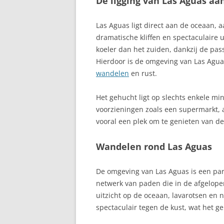
De ligging van Las Aguas aa
BLANCA
Las Aguas ligt direct aan de oceaan, 
ANDALUSIË, A
dramatische kliffen en spectaculaire 
SPANJE
koeler dan het zuiden, dankzij de pa
Hierdoor is de omgeving van Las Aguas
ANDORRA
wandelen
en rust.
ANTEQUERA
Het gehucht ligt op slechts enkele mi
ANTIGUA
voorzieningen zoals een supermarkt, a
vooral een plek om te genieten van d
ARAFO
Wandelen rond Las Aguas
ARAGON
ARANJUEZ
De omgeving van Las Aguas is een para
netwerk van paden die in de afgelopen
ARESTUI
uitzicht op de oceaan, lavarotsen en n
spectaculair tegen de kust, wat het g
ARICO