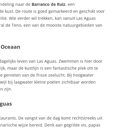
EN TOERISTISCH GEBRUIK
andeling naar de
Barranco de Ruiz
, een
PAPRIKAROLLETJES MET
de kust. De route is goed gemarkeerd en geschikt voor
ECONOMIE
GEITENKAAS
ONOME
ie. Wie verder wil trekken, kan vanuit Las Aguas
ral de Teno, een van de mooiste natuurgebieden van
ELS ENFARINATS, FESTIVAL IN IBI
PAPRIKATAARTJE MET EEN
MOUSSE VAN BLOEMKOOL
EMIGREREN NAAR SPANJE
PILAV MET VARKENSVLEES EN
e Oceaan
OSTA DEL SOL
ENERGIE IN SPANJE
PERZIK
Ë EN LEÓN
 dagelijks leven van Las Aguas. Zwemmen is hier door
FAUNA IN SPANJE
RIJST UIT VALENCIA
jk, maar de kustlijn is een fantastische plek om te
SIË
FEESTDAGEN SPANJE IN ALLE
te genieten van de frisse zeelucht. Bij hoogwater
SAFFRAANRISOTTO MET
REGIO’S
wijl bij laagwater kleine poelen zichtbaar worden
GARNALEN
n zijn.
FIETSEN IN SPANJE: COMPLETE
ATALONIË
SPAANSE KNOFLOOKSOEP
GIDS
Aguas
LOS CANARIOS
SPAANSE SALADE UIT
FLAMENGO
BASKENLAND
taurants. De vangst van de dag komt rechtstreeks uit
FLORA
narische wijze bereid. Denk aan gegrilde vis, papas
SPAANSE STOOFSCHOTEL MET
OL AAN DE COSTA