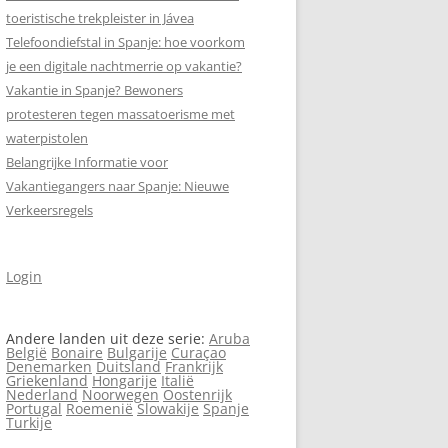
toeristische trekpleister in Jávea
Telefoondiefstal in Spanje: hoe voorkom
SCHRIJF MEE AAN
je een digitale nachtmerrie op vakantie?
SPANJEVAKANTIELAND.NL!
Vakantie in Spanje? Bewoners
VERASEC COOKIEVERKLARING
protesteren tegen massa­toerisme met
waterpistolen
SITEMAP
Belangrijke Informatie voor
AN
Vakantiegangers naar Spanje: Nieuwe
ZOEKEN
Verkeersregels
Login
5)
Andere landen uit deze serie:
Aruba
België
Bonaire
Bulgarije
Curaçao
Denemarken
Duitsland
Frankrijk
Griekenland
Hongarije
Italië
Nederland
Noorwegen
Oostenrijk
Portugal
Roemenië
Slowakije
Spanje
Turkije
AN