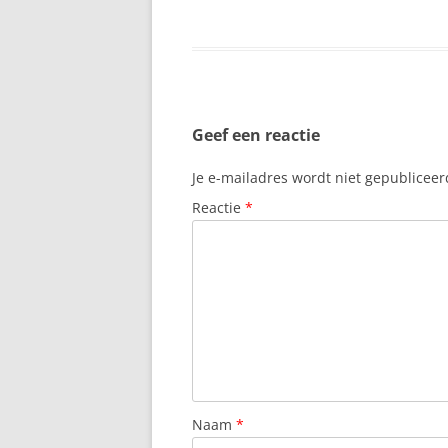
COSTA CÁLIDA
CASTILIË-LA 
CATALONIË (RE
Geef een reactie
CAZORLA SPAN
Je e-mailadres wordt niet gepubliceer
CEUTA – NOOR
SPAANSE ENCL
Reactie
*
CIUDAD REAL –
MANCHA
COFETE, VILLA
CÓRDOBA
CORRALEJO
Naam
*
COSTA ADEJE