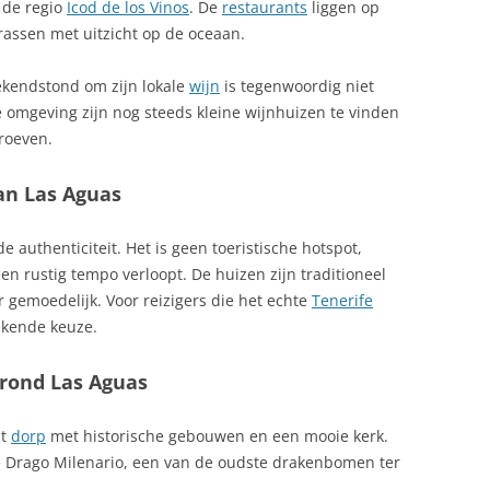
 de regio
Icod de los Vinos
. De
restaurants
liggen op
HAMLAPPEN
FOOI GEVEN IN SPANJE
rassen met uitzicht op de oceaan.
TAPAS ONTDEKKEN IN SPANJE
FUERTEVENTURA CARNAVAL
ekendstond om zijn lokale
wijn
is tegenwoordig niet
TAPAS: BANDERILLAS
FUERTEVENTURA VLIEGVELD
omgeving zijn nog steeds kleine wijnhuizen te vinden
COSTA, COSTA
roeven.
TAPAS: GEMARINEERD
GELDZAKEN IN SPANJE
VARKENSVLEES, PRUEBA DE
STA BLANCA
an Las Aguas
CERDO
GEOGRAFIE
TAPAZ, ASPERGES IN PROSCIUTTO
GESCHIEDENIS
e authenticiteit. Het is geen toeristische hotspot,
en rustig tempo verloopt. De huizen zijn traditioneel
TOMAAT-PAPRIKASAUS
GEZONDHEID OP VAKANTIE IN
r gemoedelijk. Voor reizigers die het echte
Tenerife
SPANJE
DDELEEUWSE STAD
tekende keuze.
TORTILLA ESPAÑOLA
GODSDIENST SPANJE
VALENCIAANSE PRODUCTEN
rond Las Aguas
Y
GOLFRESORTS IN SPANJE
VISBOUILLON OP SPAANSE WIJZE
A BRAVA
nt
dorp
met historische gebouwen en een mooie kerk.
GOYA
Drago Milenario, een van de oudste drakenbomen ter
WORTEL MET SALAMI EN
 SIERRA NEVADA
ROZIJNEN