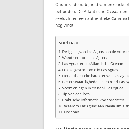
Ondanks de nabijheid van bekende pla
ALCUDIA, MAL
behouden. De Atlantische Oceaan bepaa
zeelucht en een authentieke Canarisch
ALEGRANZA
nog vindt.
ALHAMBRA TIJ
VAN GRANADA
Snel naar:
ALICANTE, CO
De ligging van Las Aguas aan de noord
Wandelen rond Las Aguas
ALMERÍA
Las Aguas en de Atlantische Oceaan
Lokale gastronomie in Las Aguas
ALMUÑÉCAR, 
Het authentieke karakter van Las Agua
Bezienswaardigheden in en rond Las A
ALP, LA CERDA
Voorzieningen in en nabij Las Aguas
Tip van een local
ALPUJARRAS, S
Praktische informatie voor toeristen
NEVADA
Waarom Las Aguas een ideale uitvalsba
Bronnen
ALTAFULLA, C
ALTEA: PAREL 