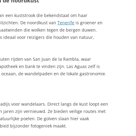
n de noordkust
COSTA BLANCA, COSTA DEL SOL,
EEN GENIE
EEN RONDRIT
INKTVIS (CHIPIRONES) OP
SALVADOR DALÍ
aan een kuststrook die bekendstaat om haar
SPAANSE WIJZE
UTONOME REGIO IN
ANDALUSIË – MEERDAAGSE
CRIMINALITEIT SPANJE
uitzichten. De noordkust van
Tenerife
is groener en
RONDRIT
SINTERKLAAS
INKTVIS, GEGRILD
ssaatwinden die wolken tegen de bergen duwen.
CULTUURVERSCHILLEN SPANJE
 ideaal voor reizigers die houden van natuur,
ANDALUSIË – OLIJFMOLENS
NEDERLAND
KALFSSTOOFPOT MET AMANDEL-
SHERRYSAUS
DELFSTOFFEN IN SPANJE VOOR
nuten rijden van San Juan de la Rambla, waar
REIZIGERS
KIP IN KNOFLOOKSAUS
potheek en bank te vinden zijn. Las Aguas zelf is
e oceaan, de wandelpaden en de lokale gastronomie.
DON QUICHOTE DE LA MANCHA
KIP MET KRUIDEN
DOP AVELLANA DE REUS:
MANGOTORENTJE MET
CATALAANSE HAZELNOTEN
GEITENKAAS
dijs voor wandelaars. Direct langs de kust loopt een
DOUANE
OLIJVEN, GEKRUIDE WARME
 jaren zijn vernieuwd. Ze bieden veilige routes met
atuurlijke poelen. De golven slaan hier vaak
DRANK, TYPISCH SPAANS
PAELLA
ebied bijzonder fotogeniek maakt.
DRONES IN SPANJE: WETGEVING
PAELLA 2