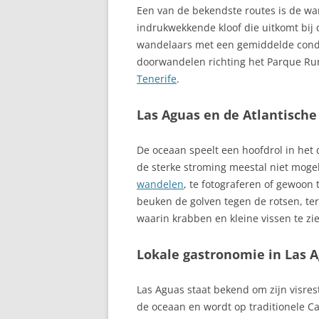
ARONA
Een van de bekendste routes is de w
indrukwekkende kloof die uitkomt bij 
ASTURIË, AUT
wandelaars met een gemiddelde condit
GEMEENSCHAP
doorwandelen richting het Parque Ru
Tenerife
.
ATALAYITA
Las Aguas en de Atlantisch
AUTOROUTES C
AVILA, CASTILI
De oceaan speelt een hoofdrol in het
de sterke stroming meestal niet mogeli
BAEZA, ANDALU
wandelen
, te fotograferen of gewoon 
BALEAREN
beuken de golven tegen de rotsen, ter
waarin krabben en kleine vissen te zie
BARCELONA, C
Lokale gastronomie in Las 
BARRANCO DE 
BASKENLAND
Las Aguas staat bekend om zijn visres
de oceaan en wordt op traditionele Ca
BEGUR, STIJLV