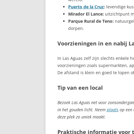
Puerto de la Cruz
:
levendige kus
BRENA BAJA, L
Mirador El Lance:
uitzichtpunt m
ONTDEKKEN
Parque Rural de Teno:
natuurgeb
dorpen.
BUENAVISTA
BUÑOL
Voorzieningen in en nabij L
CA’N PICAFORT
In Las Aguas zelf zijn slechts enkele
voorzieningen zoals supermarkten, ap
CACERES
De afstand is klein en goed te lopen of
CADAQUES, CO
NATUUR, KUNS
Tip van een local
CÁDIZ
Bezoek Las Aguas net voor zonsondergang
in het gouden licht. Neem
plaats
CALA D’OR, M
op een t
deze plek zo uniek maakt.
CALA DE MIJAS
Praktische informatie voor 
CALA LLONGA S