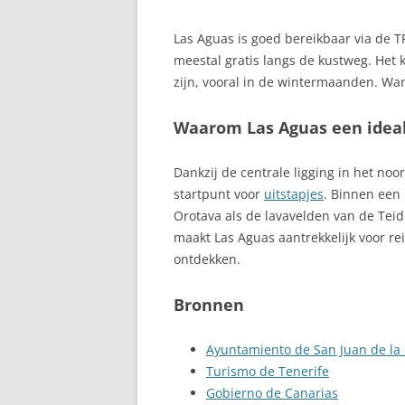
CALELLA, COS
Las Aguas is goed bereikbaar via de 
meestal gratis langs de kustweg. Het 
CALETA DE FUS
zijn, vooral in de wintermaanden. Wa
FUERTEVENTU
Waarom Las Aguas een ideale
CALPE, COSTA
CAMBRILS, CO
Dankzij de centrale ligging in het no
startpunt voor
uitstapjes
. Binnen een 
CANARISCHE E
Orotava als de lavavelden van de Teid
VEELZIJDIGE A
maakt Las Aguas aantrekkelijk voor re
ontdekken.
CANDELARIA
Bronnen
CANTABRIË, A
SPANJE
Ayuntamiento de San Juan de la
CARMONA, SEV
Turismo de Tenerife
Gobierno de Canarias
CARTAGENA – 