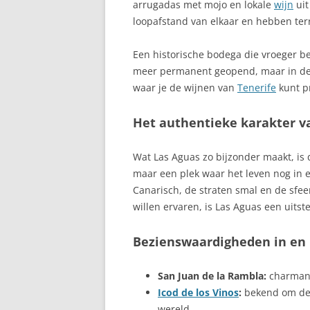
arrugadas met mojo en lokale
wijn
uit
BRAVA
loopafstand van elkaar en hebben ter
BENALMADENA
Een historische bodega die vroeger b
meer permanent geopend, maar in de 
BENALMÁDENA 
waar je de wijnen van
Tenerife
kunt p
DEL SOL
BENIDORM, CO
Het authentieke karakter v
BENISSA
Wat Las Aguas zo bijzonder maakt, is d
maar een plek waar het leven nog in e
BETANCURIA
Canarisch, de straten smal en de sfee
BETANZOS, MI
willen ervaren, is Las Aguas een uits
IN GALICIË
Bezienswaardigheden in en 
BILBAO, BISCA
BLANES, COST
San Juan de la Rambla:
charma
Icod de los Vinos
:
bekend om de 
BORREGUILES,
wereld.