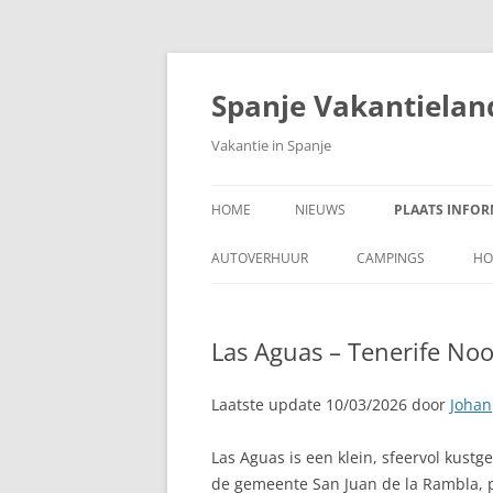
Ga
naar
de
Spanje Vakantielan
inhoud
Vakantie in Spanje
HOME
NIEUWS
PLAATS INFOR
A CORUÑA, PAR
AUTOVERHUUR
CAMPINGS
HO
ADRA, COSTA 
Las Aguas – Tenerife No
AJUY, FUERTEV
ALAJAR
Laatste update 10/03/2026 door
Johan
ALBIR
Las Aguas is een klein, sfeervol kust
de gemeente San Juan de la Rambla, 
ALCALÁ DE HE