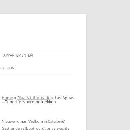
APPARTEMENTEN
NAAR
OVER ONS
AANSPRAKELIJKHEIDSVERKLARING
NDALUSIË
ADVERTEREN OP
Home
»
Plaats informatie
»
Las Aguas
SPANJEVAKANTIELAND.NL
– Tenerife Noord ontdekken
COPYRIGHTVERKLARING SPANJE
VAKANTIELAND
Nieuwe roman ‘Welkom in Catalonië’
Gestrande zeilboot wordt onverwachte
PRIVACYVERKLARING