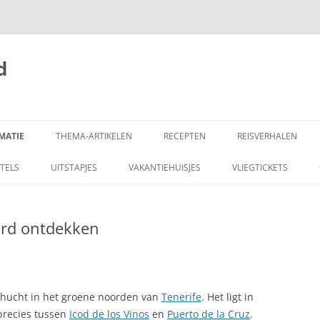
d
MATIE
THEMA-ARTIKELEN
RECEPTEN
REISVERHALEN
EL VAN GALICIË
AARDBEVING SPANJE
TAPAS RESTAURANTS IN
1906 VAN TOLEDO 
TELS
UITSTAPJES
VAKANTIEHUISJES
VLIEGTICKETS
NEDERLAND
GRANADA
DE ALMERIA
ALGEMENE INFORMATIE
AARDAPPELEN IN
1909 CASTILIË EN A
ord ontdekken
ENTRA: RUIGE KUST
AMBASSADE SPANJE
KNOFLOOKMAYONAISE
AMERICAN STAR, FUERTEVENTURA
ALBONDIGAS, SPAANSE
GEHAKTBALLETJES
AUTO
gehucht in het groene noorden van
Tenerife
. Het ligt in
ALGEMEEN: DE SPAANSE KEUKEN
precies tussen
NARES
AUTO TOERTOCHT
Icod de los Vinos
en
Puerto de la Cruz
.