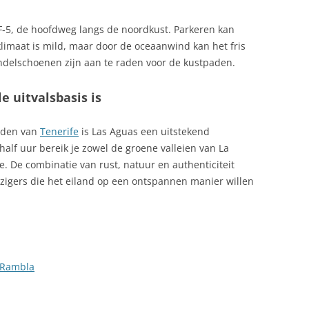
KRANTEN IN SPANJE
TA DEL MARESME
TF‑5, de hoofdweg langs de noordkust. Parkeren kan
KUNST
klimaat is mild, maar door de oceaanwind kan het fris
TE,
ndelschoenen zijn aan te raden voor de kustpaden.
LANDELIJKE OV‑PAS VOOR TREIN
RA
EN BUS
 uitvalsbasis is
 BLANCA
LEGENDEN EN ROMANCES UIT
STA DORADA
orden van
Tenerife
is Las Aguas een uitstekend
SPANJE
half uur bereik je zowel de groene valleien van La
ILANDEN:
LEGENDEN EN ROMANCES VAN
e. De combinatie van rust, natuur en authenticiteit
RCHIPEL
SPANJE
izigers die het eiland op een ontspannen manier willen
LEGENDEN EN ROMANCES VAN
SPANJE II
UTONOME REGIO IN
LEGENDEN EN ROMANCES VAN
 Rambla
SPANJE III
ILLA
LPG AUTOGAS
PAREL VAN DE