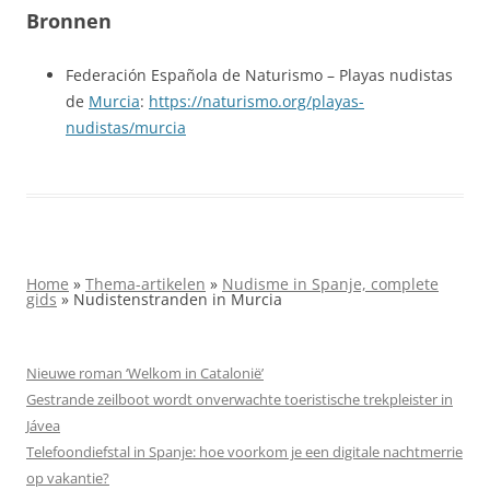
Bronnen
Federación Española de Naturismo – Playas nudistas
de
Murcia
:
https://naturismo.org/playas-
nudistas/murcia
Home
»
Thema-artikelen
»
Nudisme in Spanje, complete
gids
»
Nudistenstranden in Murcia
Nieuwe roman ‘Welkom in Catalonië’
Gestrande zeilboot wordt onverwachte toeristische trekpleister in
Jávea
Telefoondiefstal in Spanje: hoe voorkom je een digitale nachtmerrie
op vakantie?