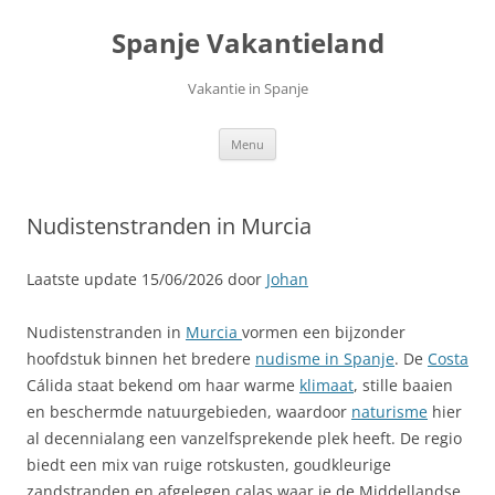
Ga
naar
Spanje Vakantieland
de
inhoud
Vakantie in Spanje
Menu
Nudistenstranden in Murcia
Laatste update 15/06/2026 door
Johan
Nudistenstranden in
Murcia
vormen een bijzonder
hoofdstuk binnen het bredere
nudisme in Spanje
. De
Costa
Cálida staat bekend om haar warme
klimaat
, stille baaien
en beschermde natuurgebieden, waardoor
naturisme
hier
al decennialang een vanzelfsprekende plek heeft. De regio
biedt een mix van ruige rotskusten, goudkleurige
zandstranden en afgelegen calas waar je de Middellandse