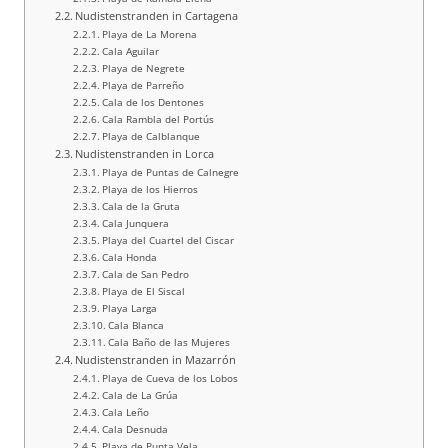
Nudistenstranden in Cartagena
Playa de La Morena
Cala Aguilar
Playa de Negrete
Playa de Parreño
Cala de los Dentones
Cala Rambla del Portús
Playa de Calblanque
Nudistenstranden in Lorca
Playa de Puntas de Calnegre
Playa de los Hierros
Cala de la Gruta
Cala Junquera
Playa del Cuartel del Ciscar
Cala Honda
Cala de San Pedro
Playa de El Siscal
Playa Larga
Cala Blanca
Cala Baño de las Mujeres
Nudistenstranden in Mazarrón
Playa de Cueva de los Lobos
Cala de La Grúa
Cala Leño
Cala Desnuda
Playa de Punta Vela