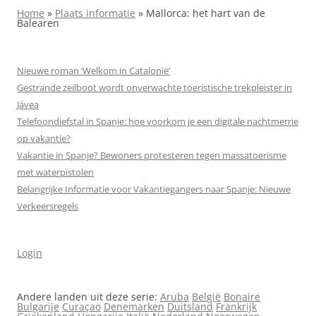
Home
»
Plaats informatie
»
Mallorca: het hart van de
Balearen
Nieuwe roman ‘Welkom in Catalonië’
Gestrande zeilboot wordt onverwachte toeristische trekpleister in
Jávea
Telefoondiefstal in Spanje: hoe voorkom je een digitale nachtmerrie
op vakantie?
Vakantie in Spanje? Bewoners protesteren tegen massa­toerisme
met waterpistolen
Belangrijke Informatie voor Vakantiegangers naar Spanje: Nieuwe
Verkeersregels
Login
Andere landen uit deze serie:
Aruba
België
Bonaire
Bulgarije
Curaçao
Denemarken
Duitsland
Frankrijk