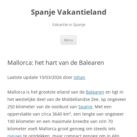
Ga
naar
Spanje Vakantieland
de
inhoud
Vakantie in Spanje
Menu
Mallorca: het hart van de Balearen
Laatste update 10/03/2026 door
Johan
Mallorca is het grootste eiland van de
Balearen
en ligt in
het westelijke deel van de Middellandse Zee, op ongeveer
250 kilometer van de oostkust van
Spanje
. Met een
oppervlakte van circa 3640 km², een lengte van ongeveer
100 kilometer en een maximale breedte van zo’n 70
kilometer voelt Mallorca groot genoeg om steeds iets
nieuws
te ontdekken, maar compact genoeg om in één