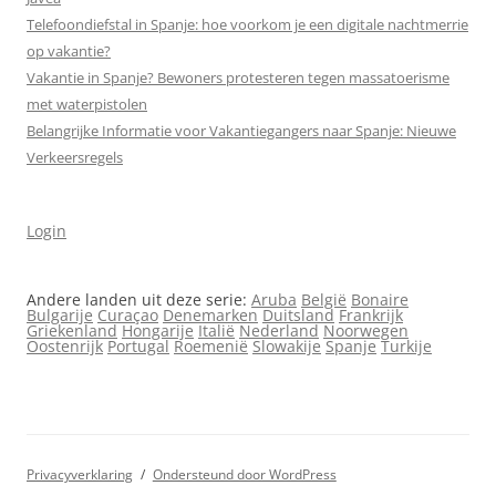
Telefoondiefstal in Spanje: hoe voorkom je een digitale nachtmerrie
op vakantie?
Vakantie in Spanje? Bewoners protesteren tegen massa­toerisme
met waterpistolen
Belangrijke Informatie voor Vakantiegangers naar Spanje: Nieuwe
Verkeersregels
Login
Andere landen uit deze serie:
Aruba
België
Bonaire
Bulgarije
Curaçao
Denemarken
Duitsland
Frankrijk
Griekenland
Hongarije
Italië
Nederland
Noorwegen
Oostenrijk
Portugal
Roemenië
Slowakije
Spanje
Turkije
Privacyverklaring
Ondersteund door WordPress