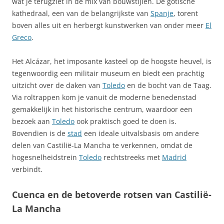
wat je terugziet in de mix van bouwstijlen. De gotische
kathedraal, een van de belangrijkste van
Spanje
, torent
boven alles uit en herbergt kunstwerken van onder meer
El
Greco
.
Het Alcázar, het imposante kasteel op de hoogste heuvel, is
tegenwoordig een militair museum en biedt een prachtig
uitzicht over de daken van
Toledo
en de bocht van de Taag.
Via roltrappen kom je vanuit de moderne benedenstad
gemakkelijk in het historische centrum, waardoor een
bezoek aan
Toledo
ook praktisch goed te doen is.
Bovendien is de
stad
een ideale uitvalsbasis om andere
delen van Castilië-La Mancha te verkennen, omdat de
hogesnelheidstrein
Toledo
rechtstreeks met
Madrid
verbindt.
Cuenca en de betoverde rotsen van Castilië-
La Mancha