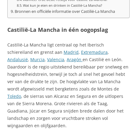
Wat kun je eten en drinken in Castilië-La Mancha?
Bronnen en officiële informatie over Castilië-La Mancha
Castilië-La Mancha in één oogopslag
Castilië-La Mancha ligt centraal op het Iberisch
schiereiland en grenst aan
Madrid
,
Extremadura
,
Andalusië
,
Murcia
,
Valencia
,
Aragón
en Castilië en León.
Daardoor is de regio uitstekend bereikbaar per snelweg en
hogesnelheidstrein, terwijl je toch al snel het gevoel hebt
ver van de drukte te zijn. De hoogvlakte van La Mancha
wordt afgewisseld met bergketens zoals de Montes de
Toledo
, de sierras van Alcaraz en Segura en de uitlopers
van de Sierra Morena. Grote rivieren als de Taag,
Guadiana, Júcar en Segura snijden brede dalen door het
landschap en zorgen voor vruchtbare stroken vol
wijngaarden en olijfgaarden.