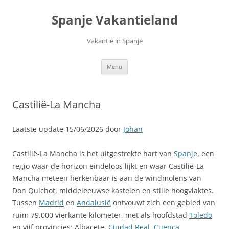
Ga
naar
Spanje Vakantieland
de
inhoud
Vakantie in Spanje
Menu
Castilië-La Mancha
Laatste update 15/06/2026 door
Johan
Castilië-La Mancha is het uitgestrekte hart van
Spanje
, een
regio waar de horizon eindeloos lijkt en waar Castilië-La
Mancha meteen herkenbaar is aan de windmolens van
Don Quichot, middeleeuwse kastelen en stille hoogvlaktes.
Tussen
Madrid
en
Andalusië
ontvouwt zich een gebied van
ruim 79.000 vierkante kilometer, met als hoofdstad
Toledo
en vijf provincies: Albacete,
Ciudad Real
,
Cuenca
,