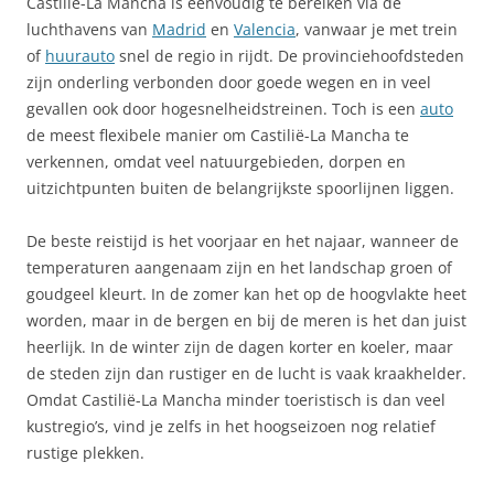
Castilië-La Mancha is eenvoudig te bereiken via de
luchthavens van
Madrid
en
Valencia
, vanwaar je met trein
of
huurauto
snel de regio in rijdt. De provinciehoofdsteden
zijn onderling verbonden door goede wegen en in veel
gevallen ook door hogesnelheidstreinen. Toch is een
auto
de meest flexibele manier om Castilië-La Mancha te
verkennen, omdat veel natuurgebieden, dorpen en
uitzichtpunten buiten de belangrijkste spoorlijnen liggen.
De beste reistijd is het voorjaar en het najaar, wanneer de
temperaturen aangenaam zijn en het landschap groen of
goudgeel kleurt. In de zomer kan het op de hoogvlakte heet
worden, maar in de bergen en bij de meren is het dan juist
heerlijk. In de winter zijn de dagen korter en koeler, maar
de steden zijn dan rustiger en de lucht is vaak kraakhelder.
Omdat Castilië-La Mancha minder toeristisch is dan veel
kustregio’s, vind je zelfs in het hoogseizoen nog relatief
rustige plekken.