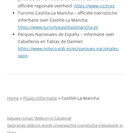
officiële regionale overheid:
https://www.jccm.es
Turismo Castilla-La Mancha – officiële toeristische
informatie over Castilië-La Mancha:
https://www.turismocastillalamancha.es
Parques Nacionales de España – informatie over
Cabañeros en Tablas de Daimiel:
https://www.miteco.gob.es/es/parques-nacionales-
oapn
Home
»
Plaats informatie
»
Castilië-La Mancha
Nieuwe roman ‘Welkom in Catalonië’
Gestrande zeilboot wordt onverwachte toeristische trekpleister in
Jávea