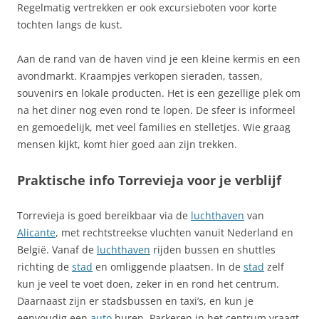
Regelmatig vertrekken er ook excursieboten voor korte
tochten langs de kust.
Aan de rand van de haven vind je een kleine kermis en een
avondmarkt. Kraampjes verkopen sieraden, tassen,
souvenirs en lokale producten. Het is een gezellige plek om
na het diner nog even rond te lopen. De sfeer is informeel
en gemoedelijk, met veel families en stelletjes. Wie graag
mensen kijkt, komt hier goed aan zijn trekken.
Praktische info Torrevieja voor je verblijf
Torrevieja is goed bereikbaar via de
luchthaven
van
Alicante
, met rechtstreekse vluchten vanuit Nederland en
België. Vanaf de
luchthaven
rijden bussen en shuttles
richting de
stad
en omliggende plaatsen. In de
stad
zelf
kun je veel te voet doen, zeker in en rond het centrum.
Daarnaast zijn er stadsbussen en taxi’s, en kun je
eenvoudig een
auto
huren. Parkeren in het centrum vraagt