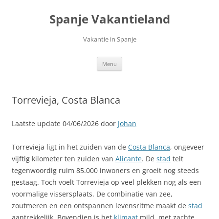
Ga
naar
Spanje Vakantieland
de
inhoud
Vakantie in Spanje
Menu
Torrevieja, Costa Blanca
Laatste update 04/06/2026 door
Johan
Torrevieja ligt in het zuiden van de
Costa Blanca
, ongeveer
vijftig kilometer ten zuiden van
Alicante
. De
stad
telt
tegenwoordig ruim 85.000 inwoners en groeit nog steeds
gestaag. Toch voelt Torrevieja op veel plekken nog als een
voormalige vissersplaats. De combinatie van zee,
zoutmeren en een ontspannen levensritme maakt de
stad
aantrekkelijk. Bovendien is het
klimaat
mild, met zachte