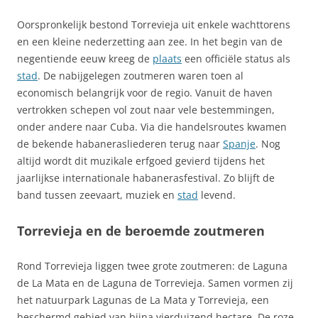
Oorspronkelijk bestond Torrevieja uit enkele wachttorens
en een kleine nederzetting aan zee. In het begin van de
negentiende eeuw kreeg de
plaats
een officiële status als
stad
. De nabijgelegen zoutmeren waren toen al
economisch belangrijk voor de regio. Vanuit de haven
vertrokken schepen vol zout naar vele bestemmingen,
onder andere naar Cuba. Via die handelsroutes kwamen
de bekende habanerasliederen terug naar
Spanje
. Nog
altijd wordt dit muzikale erfgoed gevierd tijdens het
jaarlijkse internationale habanerasfestival. Zo blijft de
band tussen zeevaart, muziek en
stad
levend.
Torrevieja en de beroemde zoutmeren
Rond Torrevieja liggen twee grote zoutmeren: de Laguna
de La Mata en de Laguna de Torrevieja. Samen vormen zij
het natuurpark Lagunas de La Mata y Torrevieja, een
beschermd gebied van bijna vierduizend hectare. De roze