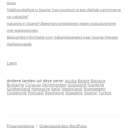
Jávea
Telefoondiefstal in Spanje: hoe voorkom je een digitale nachtmerrie
op vakantie?
Vakantie in Spanje? Bewoners protesteren tegen massa­toerisme
met waterpistolen
Belangrijke Informatie voor Vakantiegangers naar Spanje: Nieuwe
Verkeersregels
Login
Andere landen uit deze serie:
Aruba
België
Bonaire
Bulgarije
Curaçao
Denemarken
Duitsland
Frankrijk
Griekenland
Hongarije
Italië
Nederland
Noorwegen
Oostenrijk
Portugal
Roemenië
Slowakije
Spanje
Turkije
Privacyverklaring
Ondersteund door WordPress