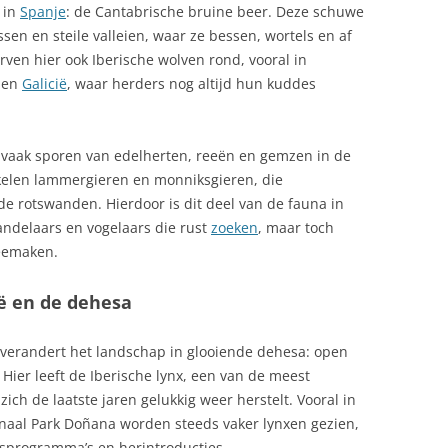
COSTA BLANCA, COSTA DEL SOL,
EEN GENIE
 in
Spanje
: de Cantabrische bruine beer. Deze schuwe
EEN RONDRIT
INKTVIS (CHIPIRONES) OP
ssen en steile valleien, waar ze bessen, wortels en af
SALVADOR DALÍ
SPAANSE WIJZE
rven hier ook Iberische wolven rond, vooral in
UTONOME REGIO IN
ANDALUSIË – MEERDAAGSE
CRIMINALITEIT SPANJE
n en
Galicië
, waar herders nog altijd hun kuddes
RONDRIT
SINTERKLAAS
INKTVIS, GEGRILD
CULTUURVERSCHILLEN SPANJE
ANDALUSIË – OLIJFMOLENS
NEDERLAND
KALFSSTOOFPOT MET AMANDEL-
je vaak sporen van edelherten, reeën en gemzen in de
SHERRYSAUS
kelen lammergieren en monniksgieren, die
DELFSTOFFEN IN SPANJE VOOR
e rotswanden. Hierdoor is dit deel van de fauna in
REIZIGERS
KIP IN KNOFLOOKSAUS
andelaars en vogelaars die rust
zoeken
, maar toch
DON QUICHOTE DE LA MANCHA
KIP MET KRUIDEN
eemaken.
DOP AVELLANA DE REUS:
MANGOTORENTJE MET
ë en de dehesa
CATALAANSE HAZELNOTEN
GEITENKAAS
DOUANE
OLIJVEN, GEKRUIDE WARME
 verandert het landschap in glooiende dehesa: open
Hier leeft de Iberische lynx, een van de meest
DRANK, TYPISCH SPAANS
PAELLA
zich de laatste jaren gelukkig weer herstelt. Vooral in
onaal Park Doñana worden steeds vaker lynxen gezien,
DRONES IN SPANJE: WETGEVING
PAELLA 2
sprogramma’s en herintroducties.