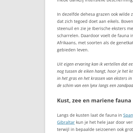
ARONA
In dezelfde dehesa grazen ook wilde 
ASTURIË, AUT
dat zich tegoed doet aan eikels. Bove
GEMEENSCHAP
steenuil en zie je Iberische eksters
ATALAYITA
scharrelen. Daardoor voelt de fauna 
Afrikaans, met soorten als de genetka
AUTOROUTES C
gebieden leven.
AVILA, CASTILI
Uit eigen ervaring kan ik vertellen dat e
nog tussen de eiken hangt, hoor je het k
BAEZA, ANDALU
in het gras en het krassen van eksters in
BALEAREN
de schim van een lynx langs een zandpad
BARCELONA, C
Kust, zee en mariene fauna 
BARRANCO DE 
Langs de kusten laat de fauna in
Span
BASKENLAND
Gibraltar
kun je het hele jaar door ver
terwijl in bepaalde seizoenen ook grot
BEGUR, STIJLV