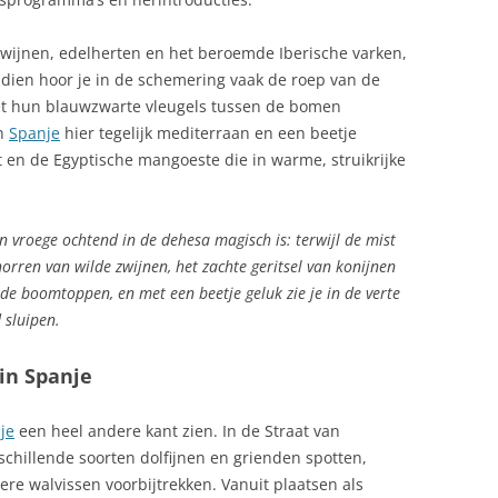
EN TOERISTISCH GEBRUIK
PAPRIKAROLLETJES MET
zwijnen, edelherten en het beroemde Iberische varken,
ECONOMIE
GEITENKAAS
ONOME
ndien hoor je in de schemering vaak de roep van de
ELS ENFARINATS, FESTIVAL IN IBI
PAPRIKATAARTJE MET EEN
 met hun blauwzwarte vleugels tussen de bomen
MOUSSE VAN BLOEMKOOL
in
Spanje
hier tegelijk mediterraan en een beetje
EMIGREREN NAAR SPANJE
t en de Egyptische mangoeste die in warme, struikrijke
PILAV MET VARKENSVLEES EN
OSTA DEL SOL
ENERGIE IN SPANJE
PERZIK
Ë EN LEÓN
FAUNA IN SPANJE
en vroege ochtend in de dehesa magisch is: terwijl de mist
RIJST UIT VALENCIA
norren van wilde zwijnen, het zachte geritsel van konijnen
SIË
FEESTDAGEN SPANJE IN ALLE
SAFFRAANRISOTTO MET
 de boomtoppen, en met een beetje geluk zie je in de verte
REGIO’S
GARNALEN
 sluipen.
FIETSEN IN SPANJE: COMPLETE
ATALONIË
SPAANSE KNOFLOOKSOEP
in Spanje
GIDS
LOS CANARIOS
SPAANSE SALADE UIT
FLAMENGO
je
een heel andere kant zien. In de Straat van
BASKENLAND
schillende soorten dolfijnen en grienden spotten,
FLORA
SPAANSE STOOFSCHOTEL MET
ere walvissen voorbijtrekken. Vanuit plaatsen als
OL AAN DE COSTA