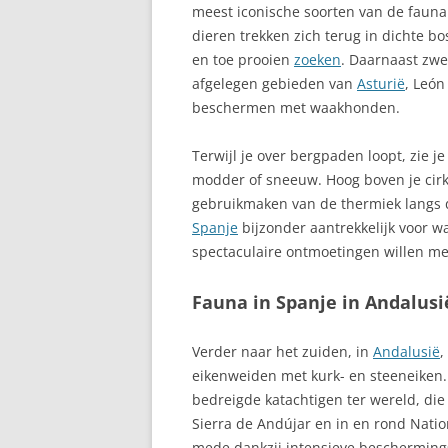
meest iconische soorten van de fauna
BLANCA
dieren trekken zich terug in dichte bo
en toe prooien
zoeken
. Daarnaast zwe
ANDALUSIË, A
afgelegen gebieden van
Asturië
, Leó
SPANJE
beschermen met waakhonden.
ANDORRA
Terwijl je over bergpaden loopt, zie 
ANTEQUERA
modder of sneeuw. Hoog boven je cir
gebruikmaken van de thermiek langs d
ANTIGUA
Spanje
bijzonder aantrekkelijk voor w
spectaculaire ontmoetingen willen m
ARAFO
ARAGON
Fauna in Spanje in Andalusi
ARANJUEZ
Verder naar het zuiden, in
Andalusië
,
eikenweiden met kurk- en steeneiken. 
ARESTUI
bedreigde katachtigen ter wereld, die 
ARICO
Sierra de Andújar en in en rond Nati
mede dankzij intensieve bescherming