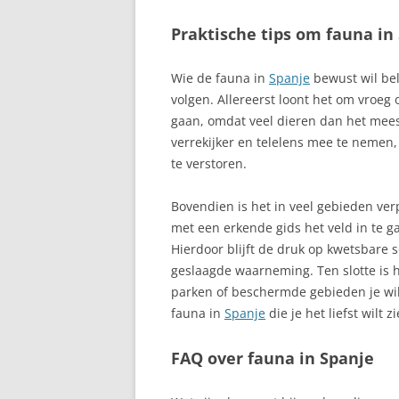
Praktische tips om fauna in
CALELLA, COS
CALETA DE FUS
Wie de fauna in
Spanje
bewust wil bel
FUERTEVENTU
volgen. Allereerst loont het om vroeg
gaan, omdat veel dieren dan het meest
CALPE, COSTA
verrekijker en telelens mee te nemen,
te verstoren.
CAMBRILS, CO
CANARISCHE E
Bovendien is het in veel gebieden ver
VEELZIJDIGE A
met een erkende gids het veld in te ga
Hierdoor blijft de druk op kwetsbare s
CANDELARIA
geslaagde waarneming. Ten slotte is h
parken of beschermde gebieden je wil
CANTABRIË, A
fauna in
Spanje
die je het liefst wilt zi
SPANJE
FAQ over fauna in Spanje
CARMONA, SEV
CARTAGENA – 