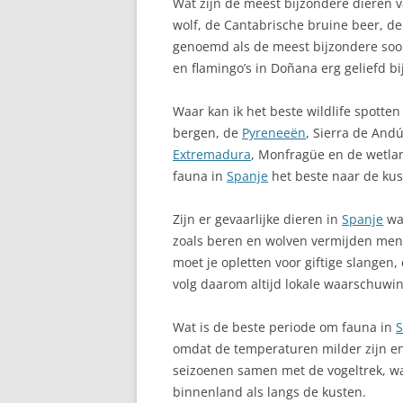
Wat zijn de meest bijzondere dieren 
COSTA CÁLIDA
wolf, de Cantabrische bruine beer, 
genoemd als de meest bijzondere soort
CASTILIË-LA 
en flamingo’s in Doñana erg geliefd bij
CATALONIË (RE
Waar kan ik het beste wildlife spotten
CAZORLA SPAN
bergen, de
Pyreneeën
, Sierra de Andú
Extremadura
, Monfragüe en de wetlan
CEUTA – NOOR
fauna in
Spanje
het beste naar de kus
SPAANSE ENCL
Zijn er gevaarlijke dieren in
Spanje
waa
CIUDAD REAL –
zoals beren en wolven vermijden men
MANCHA
moet je opletten voor giftige slangen
COFETE, VILLA
volg daarom altijd lokale waarschuwin
CÓRDOBA
Wat is de beste periode om fauna in
S
omdat de temperaturen milder zijn en 
CORRALEJO
seizoenen samen met de vogeltrek, waa
COSTA ADEJE
binnenland als langs de kusten.