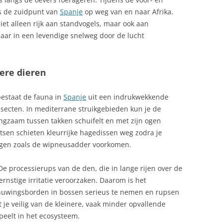
GRIEP, SPAANSE
ls de zuidpunt van
Spanje
op weg van en naar Afrika.
A PALMA
ZALM OP SPAANSE WIJZE
HENGELSPORT SPANJE: ENORME
iet alleen rijk aan standvogels, maar ook aan
VARIATIE
 jaar in een levendige snelweg door de lucht
ZARZUELA DE PESCADO
HUIS KOPEN IN SPANJE
ZARZUELA, RIJKE SPAANSE
nere dieren
STOOFSCHOTEL
HUISDIER MEE NAAR SPANJE
JUAN SEBASTIAN DE ELCANO, HET
bestaat de fauna in
Spanje
uit een indrukwekkende
GROOTSTE SPAANSE TALL SHIP
insecten. In mediterrane struikgebieden kun je de
gzaam tussen takken schuifelt en met zijn ogen
KAMER VAN KOOPHANDEL SPANJE
STA BRAVA:
otsen schieten kleurrijke hagedissen weg zodra je
(KVK SPANJE)
T, STRANDEN
angen zoals de wipneusadder voorkomen.
KERST IN SPANJE: TRADITIES,
 De processierups van de den, die in lange rijen over de
FEESTEN EN LEKKERNIJEN
ernstige irritatie veroorzaken. Daarom is het
ALLORCA
chuwingsborden in bossen serieus te nemen en rupsen
KLIMAAT SPANJE
, COSTA DEL SOL
t je veilig van de kleinere, vaak minder opvallende
KRAANWATER IN SPANJE
speelt in het ecosysteem.
TRAND, IBIZA