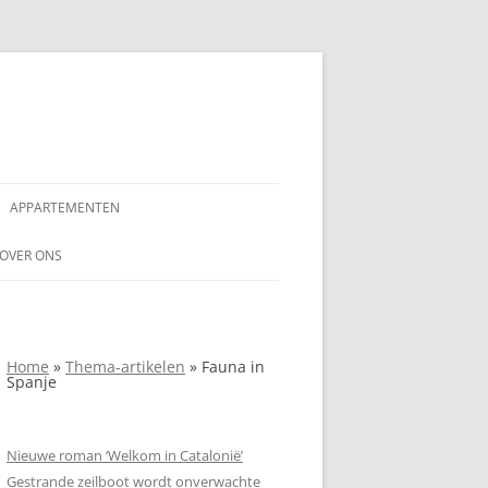
APPARTEMENTEN
AAR
OVER ONS
AANSPRAKELIJKHEIDSVERKLARING
NDALUSIË
ADVERTEREN OP
Home
»
Thema-artikelen
»
Fauna in
SPANJEVAKANTIELAND.NL
Spanje
COPYRIGHTVERKLARING SPANJE
VAKANTIELAND
Nieuwe roman ‘Welkom in Catalonië’
Gestrande zeilboot wordt onverwachte
PRIVACYVERKLARING