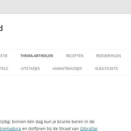
d
ATIE
THEMA-ARTIKELEN
RECEPTEN
REISVERHALEN
EL VAN GALICIË
AARDBEVING SPANJE
TAPAS RESTAURANTS IN
1906 VAN TOLEDO N
TELS
UITSTAPJES
VAKANTIEHUISJES
VLIEGTICKETS
NEDERLAND
GRANADA
DE ALMERIA
ALGEMENE INFORMATIE
AARDAPPELEN IN
1909 CASTILIË EN A
ENTRA: RUIGE KUST
AMBASSADE SPANJE
KNOFLOOKMAYONAISE
AMERICAN STAR, FUERTEVENTURA
ALBONDIGAS, SPAANSE
GEHAKTBALLETJES
AUTO
zijdig: binnen één dag kun je bruine beren in de
ALGEMEEN: DE SPAANSE KEUKEN
NARES
xtremadura
en dolfijnen bij de Straat van
AUTO TOERTOCHT
Gibraltar