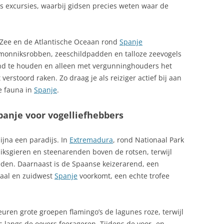
HAMLAPPEN
jks excursies, waarbij gidsen precies weten waar de
FOOI GEVEN IN SPANJE
TAPAS ONTDEKKEN IN SPANJE
FUERTEVENTURA CARNAVAL
 Zee en de Atlantische Oceaan rond
Spanje
TAPAS: BANDERILLAS
FUERTEVENTURA VLIEGVELD
COSTA, COSTA
onniksrobben, zeeschildpadden en talloze zeevogels
tand te houden en alleen met vergunninghouders het
TAPAS: GEMARINEERD
GELDZAKEN IN SPANJE
verstoord raken. Zo draag je als reiziger actief bij aan
VARKENSVLEES, PRUEBA DE
STA BLANCA
e fauna in
Spanje
.
CERDO
GEOGRAFIE
TAPAZ, ASPERGES IN PROSCIUTTO
GESCHIEDENIS
Spanje voor vogelliefhebbers
TOMAAT-PAPRIKASAUS
GEZONDHEID OP VAKANTIE IN
ijna een paradijs. In
Extremadura
, rond Nationaal Park
SPANJE
DDELEEUWSE STAD
TORTILLA ESPAÑOLA
ksgieren en steenarenden boven de rotsen, terwijl
roeden. Daarnaast is de Spaanse keizerarend, een
GODSDIENST SPANJE
VALENCIAANSE PRODUCTEN
raal en zuidwest
Spanje
voorkomt, een echte trofee
Y
GOLFRESORTS IN SPANJE
VISBOUILLON OP SPAANSE WIJZE
A BRAVA
GOYA
euren grote groepen flamingo’s de lagunes roze, terwijl
WORTEL MET SALAMI EN
 SIERRA NEVADA
ers langs de oevers foerageren. Tijdens de voor- en
ROZIJNEN