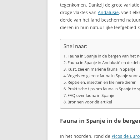
tegenkomen. Dankzij de grote variati
ALCUDIA, MAL
droge vlaktes van
Andalusië
, voelt el
derde van het land beschermd natuurg
ALEGRANZA
dieren in hun natuurlijke leefgebied k
ALHAMBRA TIJ
VAN GRANADA
Snel naar:
ALICANTE, CO
Fauna in Spanje in de bergen van het 
Fauna in Spanje in Andalusië en de de
ALMERÍA
Kust, zee en mariene fauna in Spanje
Vogels en gieren: fauna in Spanje voor 
ALMUÑÉCAR, 
Reptielen, insecten en kleinere dieren
Praktische tips om fauna in Spanje te 
ALP, LA CERDA
FAQ over fauna in Spanje
Bronnen voor dit artikel
ALPUJARRAS, S
NEVADA
Fauna in Spanje in de berg
ALTAFULLA, C
In het noorden, rond de
Picos de Eur
ALTEA: PAREL 