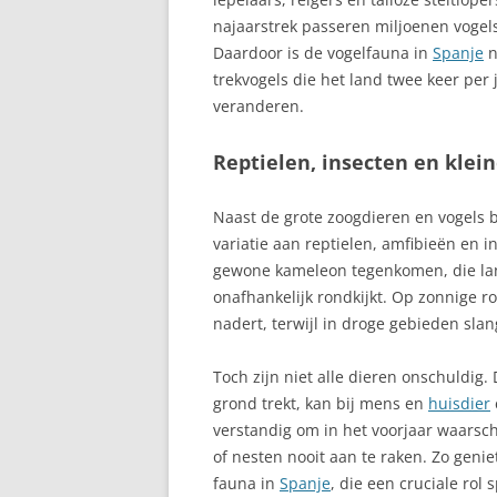
najaarstrek passeren miljoenen voge
BRENA BAJA, L
Daardoor is de vogelfauna in
Spanje
n
ONTDEKKEN
trekvogels die het land twee keer per
veranderen.
BUENAVISTA
BUÑOL
Reptielen, insecten en klei
CA’N PICAFORT
Naast de grote zoogdieren en vogels 
variatie aan reptielen, amfibieën en 
CACERES
gewone kameleon tegenkomen, die lan
CADAQUES, CO
onafhankelijk rondkijkt. Op zonnige r
NATUUR, KUNS
nadert, terwijl in droge gebieden sl
CÁDIZ
Toch zijn niet alle dieren onschuldig.
grond trekt, kan bij mens en
huisdier
CALA D’OR, M
verstandig om in het voorjaar waars
CALA DE MIJAS
of nesten nooit aan te raken. Zo genie
fauna in
Spanje
, die een cruciale rol 
CALA LLONGA S