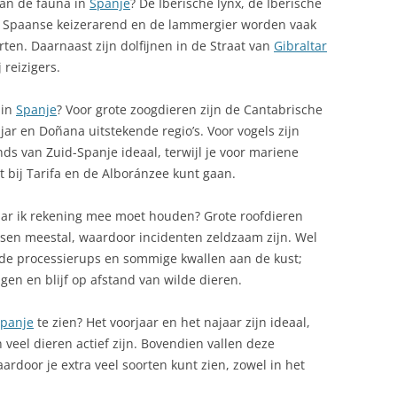
van de fauna in
Spanje
? De Iberische lynx, de Iberische
MARKTEN IN SPANJE: PROEVEN EN
de Spaanse keizerarend en de lammergier worden vaak
KOPEN
en. Daarnaast zijn dolfijnen in de Straat van
Gibraltar
MANCHA
 reizigers.
MEDIA IN SPANJE VANDAAG
GIO)
 in
Spanje
? Voor grote zoogdieren zijn de Cantabrische
MIDDELEN VAN BESTAAN
JE
jar en Doñana uitstekende regio’s. Voor vogels zijn
MILIEUSTICKER SPANJE
ds van Zuid-Spanje ideaal, terwijl je voor mariene
D‑AFRIKA’S
t bij Tarifa en de Alboránzee kunt gaan.
AVE
MOOISTE PLEKKEN IN SPANJE
r ik rekening mee moet houden? Grote roofdieren
 HART VAN LA
NATURISME SPANJE
sen meestal, waardoor incidenten zeldzaam zijn. Wel
, de processierups en sommige kwallen aan de kust;
NUDISME IN SPANJE, COMPLETE
NUDISTENSTRANDEN IN
 WINTER
gen en blijf op afstand van wilde dieren.
GIDS
ANDALUSIË
OLIJVEN UIT SPANJE
NUDISTENSTRANDEN IN ASTURI
panje
te zien? Het voorjaar en het najaar zijn ideaal,
veel dieren actief zijn. Bovendien vallen deze
ONDERWIJS IN SPANJE
NUDISTENSTRANDEN IN
rdoor je extra veel soorten kunt zien, zowel in het
CANTABRIA
OPENBAAR VERVOER IN SPANJE: