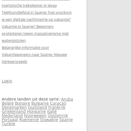
toeristische trekpleister in Jávea
Telefoondiefstal in Spanje: hoe voorkom
SCHRIJF MEE AAN
je een digitale nachtmerrie op vakantie?
SPANJEVAKANTIELAND.NL!
Vakantie in Spanje? Bewoners
VERASEC COOKIEVERKLARING
protesteren tegen massa­toerisme met
waterpistolen
SITEMAP
Belangrijke Informatie voor
N
Vakantiegangers naar Spanje: Nieuwe
ZOEKEN
Verkeersregels
Login
Andere landen uit deze serie:
Aruba
België
Bonaire
Bulgarije
Curaçao
Denemarken
Duitsland
Frankrijk
Griekenland
Hongarije
Italië
Nederland
Noorwegen
Oostenrijk
Portugal
Roemenië
Slowakije
Spanje
Turkije
N