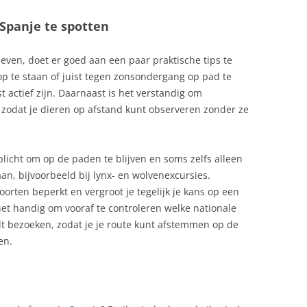
KRANTEN IN SPANJE
 Spanje te spotten
TA DEL MARESME
KUNST
TE,
even, doet er goed aan een paar praktische tips te
LANDELIJKE OV‑PAS VOOR TREIN
RA
 op te staan of juist tegen zonsondergang op pad te
EN BUS
 actief zijn. Daarnaast is het verstandig om
 BLANCA
 zodat je dieren op afstand kunt observeren zonder ze
LEGENDEN EN ROMANCES UIT
STA DORADA
SPANJE
ILANDEN:
plicht om op de paden te blijven en soms zelfs alleen
LEGENDEN EN ROMANCES VAN
RCHIPEL
an, bijvoorbeeld bij lynx- en wolvenexcursies.
SPANJE
oorten beperkt en vergroot je tegelijk je kans op een
LEGENDEN EN ROMANCES VAN
et handig om vooraf te controleren welke nationale
SPANJE II
t bezoeken, zodat je je route kunt afstemmen op de
UTONOME REGIO IN
en.
LEGENDEN EN ROMANCES VAN
SPANJE III
ILLA
LPG AUTOGAS
PAREL VAN DE