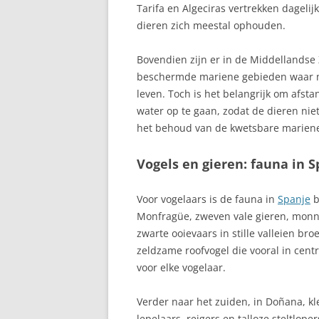
Tarifa en Algeciras vertrekken dageli
BRAVA
dieren zich meestal ophouden.
BENALMADENA
Bovendien zijn er in de Middellandse
BENALMÁDENA 
beschermde mariene gebieden waar m
DEL SOL
leven. Toch is het belangrijk om afs
water op te gaan, zodat de dieren niet 
BENIDORM, CO
het behoud van de kwetsbare marien
BENISSA
Vogels en gieren: fauna in 
BETANCURIA
Voor vogelaars is de fauna in
Spanje
b
BETANZOS, MI
Monfragüe, zweven vale gieren, monni
IN GALICIË
zwarte ooievaars in stille valleien b
zeldzame roofvogel die vooral in cent
BILBAO, BISCA
voor elke vogelaar.
BLANES, COST
Verder naar het zuiden, in Doñana, kl
BORREGUILES,
lepelaars, reigers en talloze steltlop