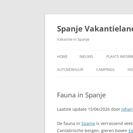
Ga
naar
de
Spanje Vakantielan
inhoud
Vakantie in Spanje
HOME
NIEUWS
PLAATS INFORM
A CORUÑA, PAR
AUTOVERHUUR
CAMPINGS
HO
ADRA, COSTA 
Fauna in Spanje
AJUY, FUERTEV
ALAJAR
Laatste update 15/06/2026 door
Johan
ALBIR
De fauna in
Spanje
is verrassend veel
Cantabrische bergen, gieren boven
ALCALÁ DE HE
E